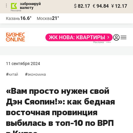
забронируй
$
82.17
€
94.84
¥
12.17
валюту
16.6°
21°
Казань
Москва
11 сентября 2024
#
#
китай
экономика
«Вам просто нужен свой
Дэн Сяопин!»: как бедная
восточная провинция
выбилась в топ-10 по ВРП