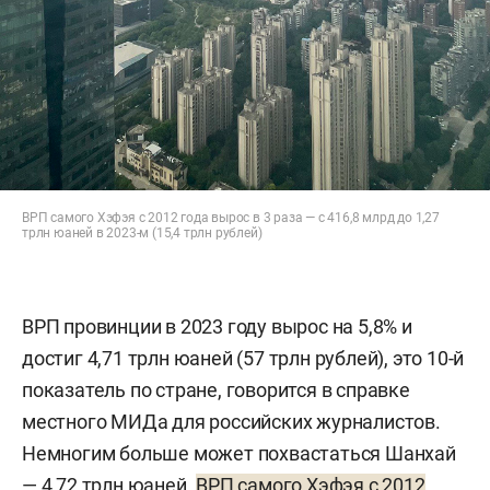
ВРП самого Хэфэя с 2012 года вырос в 3 раза — с 416,8 млрд до 1,27
трлн юаней в 2023-м (15,4 трлн рублей)
ВРП провинции в 2023 году вырос на 5,8% и
достиг 4,71 трлн юаней (57 трлн рублей), это 10-й
показатель по стране, говорится в справке
местного МИДа для российских журналистов.
Немногим больше может похвастаться Шанхай
— 4,72 трлн юаней.
ВРП самого Хэфэя с 2012