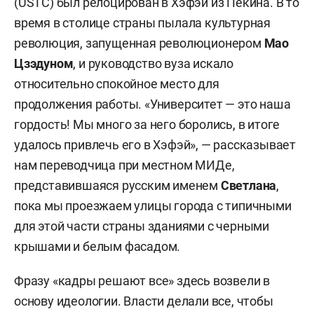
(USTC) был релоцирован в Хэфэй из Пекина. В то
время в столице страны пылала культурная
революция, запущенная революционером
Мао
Цзэдуном
, и руководство вуза искало
относительно спокойное место для
продолжения работы. «Университет — это наша
гордость! Мы много за него боролись, в итоге
удалось привлечь его в Хэфэй», — рассказывает
нам переводчица при местном МИДе,
представившаяся русским именем
Светлана
,
пока мы проезжаем улицы города с типичными
для этой части страны зданиями с черными
крышами и белым фасадом.
Фразу «кадры решают все» здесь возвели в
основу идеологии. Власти делали все, чтобы