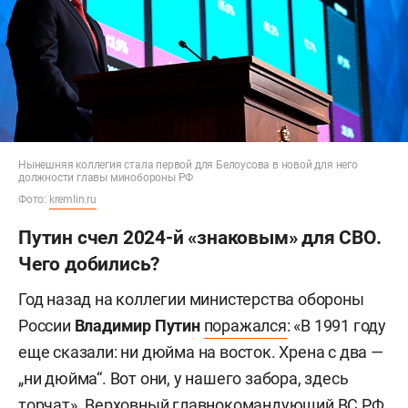
Нынешняя коллегия стала первой для Белоусова в новой для него
должности главы минобороны РФ
Фото:
kremlin.ru
Путин счел 2024-й «знаковым» для СВО.
Чего добились?
Год назад на коллегии министерства обороны
России
Владимир Путин
поражался
: «В 1991 году
еще сказали: ни дюйма на восток. Хрена с два —
„ни дюйма“. Вот они, у нашего забора, здесь
торчат». Верховный главнокомандующий ВС РФ