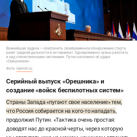
Важнейшая задача — обеспечить своевременное обнаружение старта
ракет средней дальности и их перехват. Одновременно нужно работать
и над отечественными системами. Путин напомнил об ударе
«Орешником»
Фото:
kremlin.ru
Серийный выпуск «Орешника» и
создание «войск беспилотных систем»
Страны Запада «пугают свое население» тем,
что Россия собирается на кого-то нападать
,
продолжил Путин. «Тактика очень простая:
доводят нас до красной черты, через которую