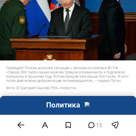
Президент России коснулся ситуации с личным составом в ВС РФ.
«Свыше 300 тысяч наших мужчин пришли в военкоматы и подписали
контракты в прошлом году. В этом пришли уже свыше 430 тысяч. И этот
поток фактически добровольцев не прекращается», — сказал Путин
Фото: © Григорий Сысоев, РИА «Новости»
«Раскачивать до бесконечности,
Политика
повышать эти расходы мы не можем»
«Мы воюем не с украинским народом, а с
15
нацистским режимом в Киеве, который захватил