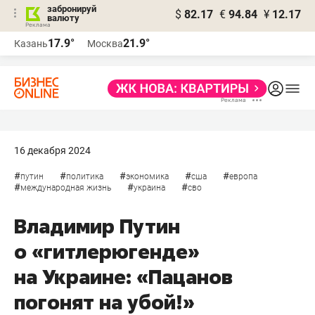
забронируй
$
82.17
€
94.84
¥
12.17
валюту
17.9°
21.9°
Казань
Москва
16 декабря 2024
#
#
#
#
#
путин
политика
экономика
сша
европа
#
#
#
международная жизнь
украина
сво
Владимир Путин
о «гитлерюгенде»
на Украине: «Пацанов
погонят на убой!»