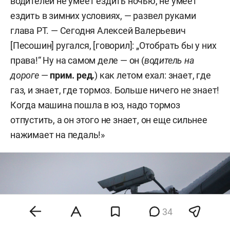
водителей не умеет ездить ночью, не умеет
ездить в зимних условиях, — развел руками
глава РТ. — Сегодня Алексей Валерьевич
[Песошин] ругался, [говорил]: „Отобрать бы у них
права!“ Ну на самом деле — он (
водитель на
дороге
—
прим. ред.
) как летом ехал: знает, где
газ, и знает, где тормоз. Больше ничего не знает!
Когда машина пошла в юз, надо тормоз
отпустить, а он этого не знает, он еще сильнее
нажимает на педаль!»
34