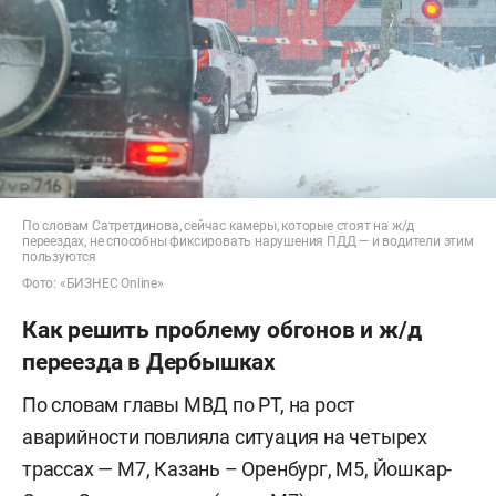
По словам Сатретдинова, сейчас камеры, которые стоят на ж/д
переездах, не способны фиксировать нарушения ПДД — и водители этим
пользуются
Фото: «БИЗНЕС Online»
Как решить проблему обгонов и ж/д
переезда в Дербышках
По словам главы МВД по РТ, на рост
аварийности повлияла ситуация на четырех
трассах — М7, Казань – Оренбург, М5, Йошкар-