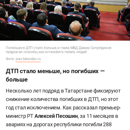
Погибших в ДТП стало больше, и глава МВД Дамир Сатретдинов
предлагал способы, как остановить гибель людей
Фото:
prav.tatarstan.ru
ДТП стало меньше, но погибших —
больше
Несколько лет подряд в Татарстане фиксируют
снижение количества погибших в ДТП, но этот
год стал исключением. Как рассказал премьер-
министр РТ
Алексей Песошин
, за 11 месяцев в
авариях на дорогах республики погибли 288