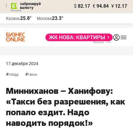
забронируй
$
82.17
€
94.84
¥
12.17
валюту
25.8°
23.3°
Казань
Москва
17 декабря 2024
#
#
гибдд
такси
Минниханов – Ханифову:
«Такси без разрешения, как
попало ездит. Надо
наводить порядок!»