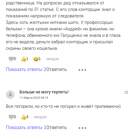
родственница. На допросах дед отказывался от
показаний по 51 статье. С его слов конторщик знал о
показаниях напрямую от следователя.
Здесь хоть желтыми нитками шито. У профессорши
белыми – она кроме имени «Андрей» ни фамилии, ни
телефона, обвиненного ею Галущенко не знала и в глаза
его не видела, деньги забрал конторщик и присылал
скрины своего кошелька.
0
1
1
эмодзи
Ответить
Показать ответы 2
Больше не могу терпеть!
11 Марта 2025
08:19
Все погорели, но кто-то не погорел и живёт припеваючи)
0
4
эмодзи
Ответить
Показать ответы 1