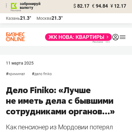
забронируй
$
82.17
€
94.84
¥
12.17
валюту
21.3°
21.3°
Казань
Москва
11 марта 2025
#
#
криминал
дело finiko
Дело Finiko: «Лучше
не иметь дела с бывшими
сотрудниками органов…»
Как пенсионер из Мордовии потерял