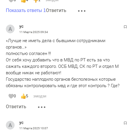
Ответить
Показать ответы 1
ус
11 Марта 2025
09:34
«Лучше не иметь дела с бывшими сотрудниками
органов…»
полностью согласен !!!
От себя хочу добавить что в МВД по РТ есть за что
сажать каждого второго. ОСБ МВД, СК по РТ и отдел М
вообще никак не работают!
Государство наплодило органов бесполезных которые
обязаны контролировать мвд и где этот контроль ? Где?
0
5
эмодзи
Ответить
ус
11 Марта 2025
10:07