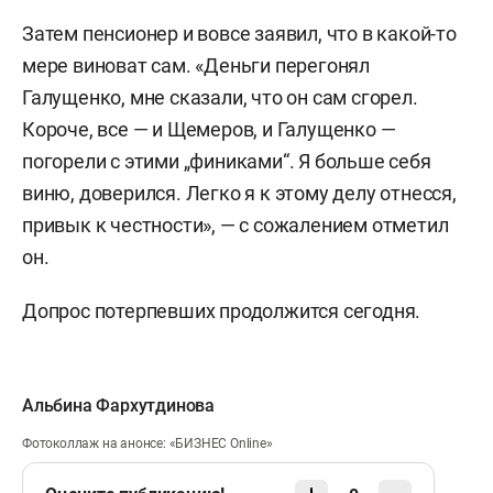
Сабировых
, обладающих широкими познаниями
Затем пенсионер и вовсе заявил, что в какой-то
в сетевом маркетинге, возник умысел на
мере виноват сам. «Деньги перегонял
создание преступного сообщества и хищение
Галущенко, мне сказали, что он сам сгорел.
денег «за счет обмана» граждан России и других
Короче, все — и Щемеров, и Галущенко —
государств. С этой целью они создали
погорели с этими „финиками“. Я больше себя
платформу Finiko, придумали маркетинг-план,
виню, доверился. Легко я к этому делу отнесся,
организовали по РФ отдельные структурные
привык к честности», — с сожалением отметил
подразделения со своей иерархией и
он.
агитировали вкладчиков на онлайн- и офлайн-
конференциях. Обещали доход до 5% в день от
Допрос потерпевших продолжится сегодня.
вложенных денег, а за привлечение новых
людей — «звездные» статусы и дополнительные
денежные бонусы.
Альбина Фархутдинова
Фотоколлаж на анонсе: «БИЗНЕС Online»
Функционирование пирамиды обеспечивали 7
подразделений, полагает обвинение: