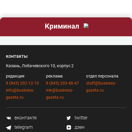
Криминал
контакты
Казань, Лобачевского 10, корпус 2
редакция
реклама
отдел персонала
8 (843) 202-12-10
8 (843) 203-48-47
staff@business-
info@business-
mir@business-
gazeta.ru
gazeta.ru
gazeta.ru
вконтакте
twitter
telegram
дзен