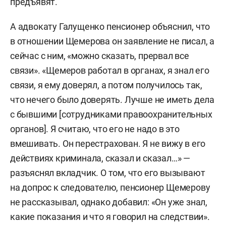
предъявят.
преступного сообщества и участие в нем»), ч. 4
ст. 159 УК РФ («Мошенничество, совершенное
А адвокату Галущенко пенсионер объяснил, что
организованной группой, в особо крупном
в отношении Щемерова он заявление не писал, а
размере»).
сейчас с ним, «можно сказать, прервал все
связи». «Щемеров работал в органах, я знал его
Доронина арестовали первым из фигурантов —
связи, я ему доверял, а потом получилось так,
30 июля 2021 года. Примерно в это же время
что нечего было доверять. Лучше не иметь дела
сайт пирамиды перестал работать, а вкладчики
с бывшими [сотрудниками правоохранительных
массово понесли заявления в органы.
органов]. Я считаю, что его не надо в это
Официально в уголовном деле 161 потерпевший
вмешивать. Он перестрахован. Я не вижу в его
и 209 млн рублей ущерба, хотя изначально
действиях криминала, сказал и сказал…» —
сумма потерь, указанных вкладчиками в
разъяснял вкладчик. О том, что его вызывают
заявлениях, достигала 5 млрд рублей.
на допрос к следователю, пенсионер Щемерову
не рассказывал, однако добавил: «Он уже знал,
По версии следствия и обвинения, в 2018 году у
какие показания и что я говорил на следствии».
Доронина, Зыгмунтовича и
Эдварда
и
Марата