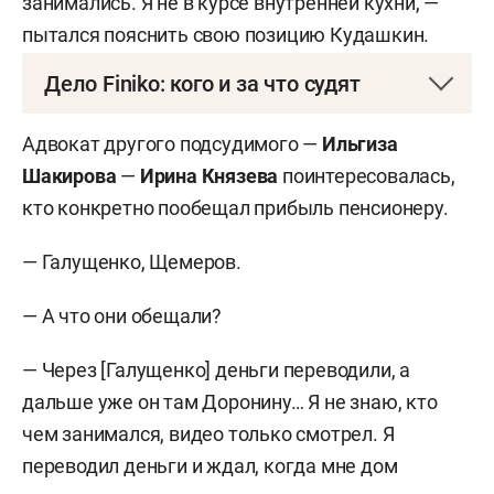
занимались. Я не в курсе внутренней кухни, —
пытался пояснить свою позицию Кудашкин.
Дело Finiko: кого и за что судят
На скамье подсудимых 10 фигурантов. Это
Адвокат другого подсудимого —
Ильгиза
сооснователь пирамиды
Кирилл Доронин
, его
Шакирова
—
Ирина Князева
поинтересовалась,
«правая рука»
Андрей Галущенко
, вице-
кто конкретно пообещал прибыль пенсионеру.
президенты пирамиды
Ильгиз Шакиров
,
Дина
Габдуллина
(
Ахметзянова
),
Баир Самбуев
,
— Галущенко, Щемеров.
помощница еще одного сооснователя пирамиды
— А что они обещали?
Зыгмунта Зыгмунтовича Екатерина Казачкова
,
руководитель техподдержки
Антон Семыкин
,
— Через [Галущенко] деньги переводили, а
«звезды» Finiko
Екатерина Бозоева
,
Алена
дальше уже он там Доронину… Я не знаю, кто
Ларионова
и
Анна Серикова
(
Тиффани
). В
чем занимался, видео только смотрел. Я
зависимости от роли каждого им предъявлены
переводил деньги и ждал, когда мне дом
обвинения по ч. 1, 2 ст. 210 УК РФ («Организация