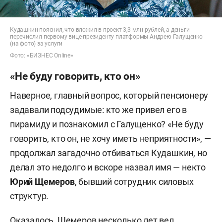
Кудашкин пояснил, что вложил в проект 3,3 млн рублей, а деньги
перечислил первому вице-президенту платформы Андрею Галущенко
(на фото) за услуги
Фото: «БИЗНЕС Online»
«Не буду говорить, кто он»
Наверное, главный вопрос, который пенсионеру
задавали подсудимые: кто же привел его в
пирамиду и познакомил с Галущенко? «Не буду
говорить, кто он, не хочу иметь неприятности», —
продолжал загадочно отбиваться Кудашкин, но
делал это недолго и вскоре назвал имя — некто
Юрий Щемеров
, бывший сотрудник силовых
структур.
Оказалось, Щемеров несколько лет вел