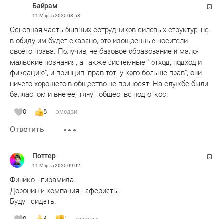
Байрам
11 Марта 2025
08:53
Основная часть бывших сотрудников силовых структур, не
в обиду им будет сказано, это изощренные носители
своего права. Получив, не базовое образование и мало-
мальские познания, а также системные " отход, подход и
фиксацию", и принцип "прав тот, у кого больше прав", они
ничего хорошего в общество не приносят. На службе были
балластом и вне ее, тянут общество под откос.
0
8
эмодзи
Ответить
Поттер
11 Марта 2025
09:02
Финико - пирамида.
Доронин и компания - аферисты.
Будут сидеть.
0
4
1
эмодзи