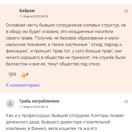
Байрам
11 Марта 2025
08:53
Основная часть бывших сотрудников силовых структур, не
в обиду им будет сказано, это изощренные носители
своего права. Получив, не базовое образование и мало-
мальские познания, а также системные " отход, подход и
фиксацию", и принцип "прав тот, у кого больше прав", они
ничего хорошего в общество не приносят. На службе были
балластом и вне ее, тянут общество под откос.
0
8
К комментарию
Грабь награбленное
11 Марта 2025
08:15
Как и у профессорши, бывший сотрудник Конторы позвал
денежного деда, бывшего директора строительной
компании, в Финико, вела кошелек та жа его