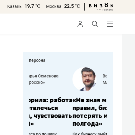
19.7
°С
22.5
°С
Казань
Москва
персона
еменова
Василь Мазитов
»
МАРТ
а: работа
«Не зная местных
«Мне лу
ечься
правил, бизнес может
не зара
вствовать
потерять минимум
чем пот
полгода»
репутац
пошиву
Как бизнесу выйти на зарубежные
Владелец от