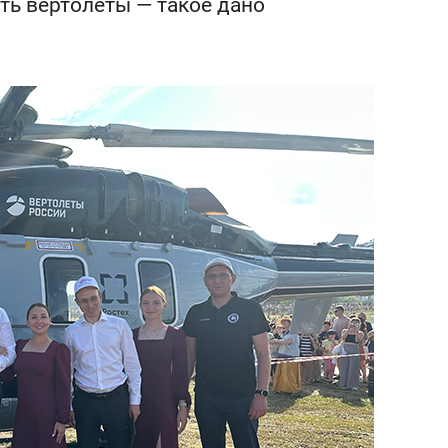
ть вертолеты — такое дано
состоянием как основа
антихрупких команд