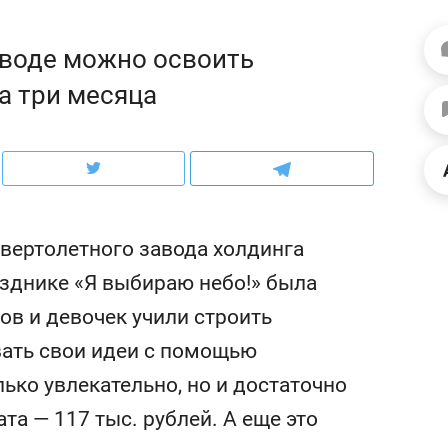
ов и
о трехкратном росте цен, дотошных
школьной формы о конт
клиентах и чудных запросах мастеров
налогах и развитии без 
аводе можно освоить
а три месяца
 вертолетного завода холдинга
азднике «Я выбираю небо!» была
ов и девочек учили строить
овать свои идеи с помощью
ндуем
Рекомендуем
лько увлекательно, но и достаточно
мер до квартиры и Face
Опыт выживания в дик
сто ключа: какой будет
природе, работа
та — 117 тыс. рублей. А еще это
асность в ЖК «Нова»
с ментальным и физич