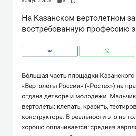
5 августа 2025
5
рынки, почему надо знать аксакал
чем интересен Оман?
На Казанском вертолетном з
востребованную профессию з
Бо́льшая часть площадки Казанского
«Вертолеты России» («Ростех») на пр
отдана детворе и молодежи. Мальчик
вертолеты: клепать, красить, тестир
Рекомендуем
Рекоме
конструктора. В реальности это не то
Как ГК «МИР ГРУПП» и ВТБ
150 ка
создают оазис жилого
ID вме
хорошо оплачивается: средняя зарпла
комфорта под Казанью
безоп