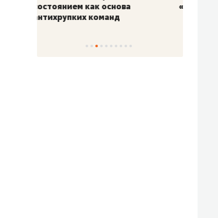
«Гонка Героев»
Казан