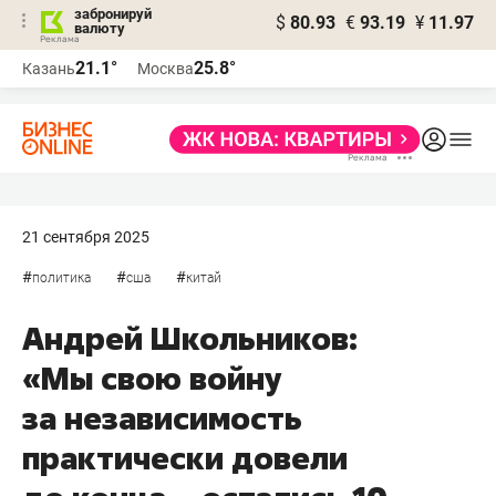
забронируй
$
80.93
€
93.19
¥
11.97
валюту
21.1°
25.8°
Казань
Москва
21 сентября 2025
#
#
#
политика
сша
китай
Андрей Школьников:
«Мы свою войну
за независимость
практически довели