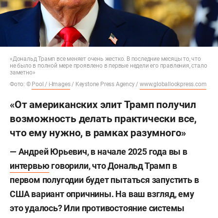
«Дональд Трамп все меняет очень жестко. В последние месяцы то, что
не было в полной мере проявлено в первые недели его правления, стало
заметно»
Фото: ©
Pool / i-Images
/ Keystone Press Agency /
www.globallookpress.com
«От американских элит Трамп получил
возможность делать практически все,
что ему нужно, в рамках разумного»
— Андрей Юрьевич, в начале 2025 года вы в
интервью
говорили, что Дональд Трамп в
первом полугодии будет пытаться запустить в
США вариант опричнины. На ваш взгляд, ему
это удалось? Или противостояние системы