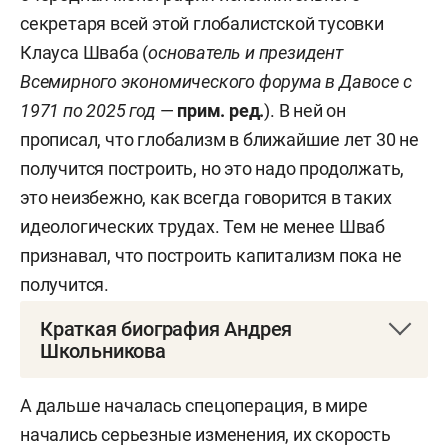
секретаря всей этой глобалистской тусовки
Клауса Шваба (
основатель и президент
Всемирного экономического форума в Давосе с
1971 по 2025 год
—
прим. ред.
)
. В ней он
прописал, что глобализм в ближайшие лет 30 не
получится построить, но это надо продолжать,
это неизбежно, как всегда говорится в таких
идеологических трудах. Тем не менее Шваб
признавал, что построить капитализм пока не
получится.
Краткая биография Андрея
Школьникова
Андрей Юрьевич Школьников
родился 4 декабря
А дальше началась спецоперация, в мире
1979 года в Челябинске.
начались серьезные изменения, их скорость