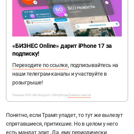
«БИЗНЕС Online» дарит iPhone 17 за
подписку!
Переходите по
ссылке
, подписывайтесь на
наши телеграм-каналы и участвуйте в
розыгрыше!
Реклама. ООО «БМ Холдинг» 2SDnjcPvraa
Правила участия
Понятно, если Трамп упадет, то тут же вылезут
спрятавшиеся, притихшие. Но в целом у него
есть мандат элит. Да, ему периодически