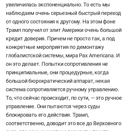
увеличилась экспоненциально. То есть мы
В 1997-м окончил физмат-лицей № 1511 при
наблюдаем очень серьезный быстрый переход
МИФИ (ранее ФМШ № 542).
от одного состояния к другому. На этом фоне
1997–2003 — МИФИ, факультет
Трамп получил от элит Америки очень большой
информационной безопасности, диплом с
кредит доверия.
Причем не просто так, а под
отличием.
конкретные мероприятия по демонтажу
глобалистской системы, мира
Pax
Americana
. И
2002–2005 — экономико-аналитический
он это делает. Попытки сопротивления не
институт (ЭАИ) МИФИ.
принципиальные, они процедурные, когда
большой бюрократический аппарат, некая
2007–2010 — Институт психологии им.
система сопротивляется ручному управлению.
Выготского РГГУ, кафедра социальной
То, что сейчас происходит, по сути, —
это ручное
психологии, диплом с отличием.
управление. Они пытаются через суды
Обучался в технической аспирантуре, но к
блокировать его действия. Трамп,
моменту ее завершения изучаемые вопросы
соответственно, доводит это все до Верховного