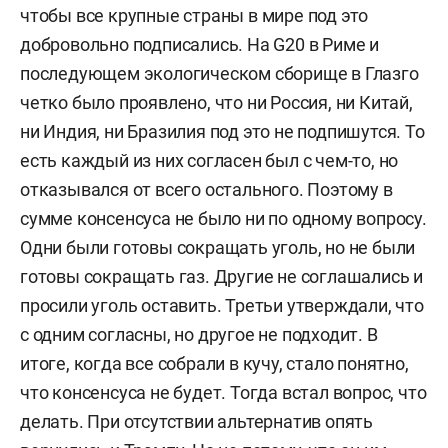
чтобы все крупные страны в мире под это
Владелец авторского телеграм-канала
добровольно подписались. На G20 в Риме и
«Геостратег» (более 100 тыс. подписчиков).
последующем экологическом сборище в Глазго
четко было проявлено, что ни Россия, ни Китай,
ни Индия, ни Бразилия под это не подпишутся. То
есть каждый из них согласен был с чем-то, но
отказывался от всего остального. Поэтому в
сумме консенсуса не было ни по одному вопросу.
Одни были готовы сокращать уголь, но не были
готовы сокращать газ. Другие не соглашались и
просили уголь оставить. Третьи утверждали, что
с одним согласны, но другое не подходит. В
итоге, когда все собрали в кучу, стало понятно,
что консенсуса не будет. Тогда встал вопрос, что
делать. При отсутствии альтернатив опять