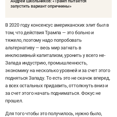
Андрей Школьников: «Трамп пытается
крупнейших компаний России и параллельно
запустить вариант опричнины»
занимается геостратегией.
Геостратегическая деятельность: автор более
В 2020 году консенсус американских элит был в
200 статей по геостратегии, автор книги
том, что действия Трампа — это больно и
«Национальные стратегии: геостратегический
тяжело, поэтому надо попробовать
взгляд на будущее мира и России 2021–2090
альтернативу — весь мир загнать в
годов».
инклюзивный капитализм, уронить у всего не-
Запада индустрию, промышленность,
Ведущий и участник информационно-
экономику на несколько уровней и за счет этого
аналитических программ и передач. Преподавал
подняться Западу. То есть это не скачок вперед,
на курсах повышения квалификации Военного
а всех остальных придавить, оттолкнуть вниз и
университета минобороны РФ.
за счет этого начать подниматься.
Фокус не
прошел.
Ведущий авторской передачи на «Радио Звезда»
с 2022 года.
Для того чтобы это получилось, нужно было,