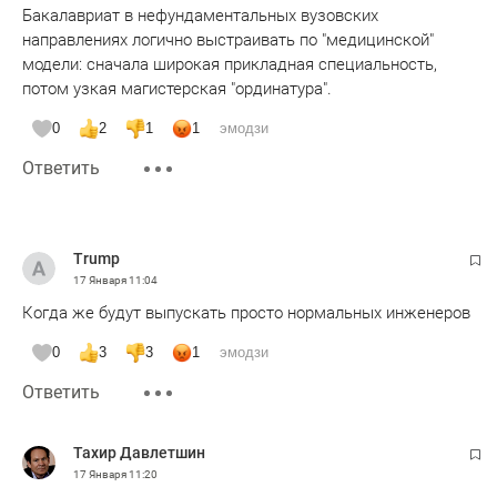
Бакалавриат в нефундаментальных вузовских
направлениях логично выстраивать по "медицинской"
модели: сначала широкая прикладная специальность,
потом узкая магистерская "ординатура".
0
2
1
1
эмодзи
Ответить
Trump
17 Января
11:04
Когда же будут выпускать просто нормальных инженеров
0
3
3
1
эмодзи
Ответить
Тахир Давлетшин
17 Января
11:20