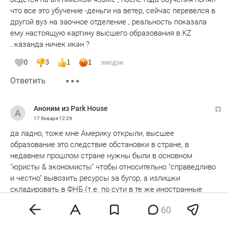
что все это убучение -деньги на ветер, сейчас перевелся в
другой вуз на заочное отделение , реальность показала
ему настоящую картину высшего образования в KZ
..казанда ничек икән ?
0
3
1
1
эмодзи
Ответить
Аноним из Park House
17 Января
12:29
да ладно, тоже мне Америку открыли, высшее
образование это следствие обстановки в стране, в
недавнем прошлом стране нужны были в основном
"юристы & экономисты" чтобы относительно "справедливо
и честно" вывозить ресурсы за бугор, а излишки
складировать в ФНБ (т.е. по сути в те же иностранные
активы),
60
и одномоментно это не исправишь, но маховик уже
запущен, мало где (по сути нигде уже) сейчас на "юристы