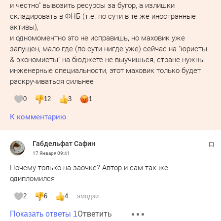
и честно" вывозить ресурсы за бугор, а излишки
складировать в ФНБ (т.е. по сути в те же иностранные
активы),
и одномоментно это не исправишь, но маховик уже
запущен, мало где (по сути нигде уже) сейчас на "юристы
& экономисты" на бюджете не выучишься, стране нужны
инженерные специальности, этот маховик только будет
раскручиваться сильнее
0
12
3
1
К комментарию
Габдельфат Сафин
17 Января
09:41
Почему только на заочке? Автор и сам так же
одипломился
2
6
4
эмодзи
Ответить
Показать ответы 1