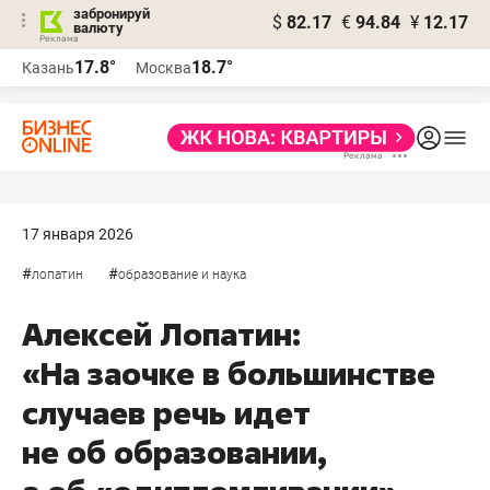
забронируй
$
82.17
€
94.84
¥
12.17
валюту
17.8°
18.7°
Казань
Москва
17 января 2026
#
#
лопатин
образование и наука
Алексей Лопатин:
«На заочке в большинстве
случаев речь идет
не об образовании,