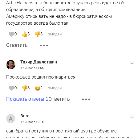
АЛ: «На заочке в большинстве случаев речь идет не об
образовании, а об «одипломливании».
Америку открывать не надо - в бюрократическом
государстве всегда было так
0
5
3
эмодзи
Ответить
Тахир Давлетшин
17 Января
11:55
Прокофьев решил пропиариться
0
3
2
эмодзи
Ответить
Показать ответы 1
Bure
17 Января
12:16
сын брата поступил в престижный вуз где обучение
ведется на английском языке , после года обучения понял