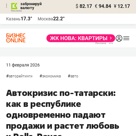
забронируй
$
82.17
€
94.84
¥
12.17
валюту
17.3°
22.2°
Казань
Москва
11 февраля 2026
#
#
#
авторейтинги
экономика
авто
Автокризис по-татарски:
как в республике
одновременно падают
продажи и растет любовь