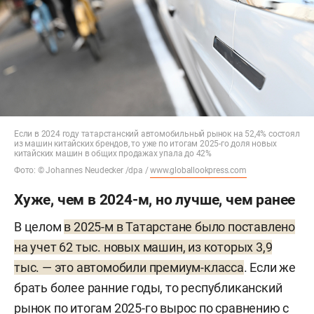
Если в 2024 году татарстанский автомобильный рынок на 52,4% состоял
из машин китайских брендов, то уже по итогам 2025-го доля новых
китайских машин в общих продажах упала до 42%
Фото: © Johannes Neudecker /dpa /
www.globallookpress.com
Хуже, чем в 2024-м, но лучше, чем ранее
В целом
в 2025-м в Татарстане было поставлено
на учет 62 тыс. новых машин, из которых 3,9
тыс. — это автомобили премиум-класса
. Если же
брать более ранние годы, то республиканский
рынок по итогам 2025-го вырос по сравнению с