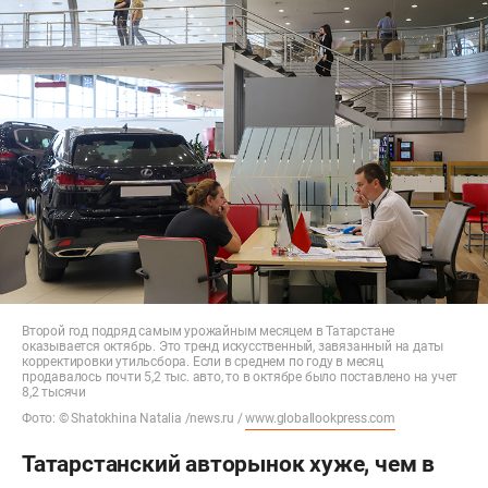
Второй год подряд самым урожайным месяцем в Татарстане
оказывается октябрь. Это тренд искусственный, завязанный на даты
корректировки утильсбора. Если в среднем по году в месяц
продавалось почти 5,2 тыс. авто, то в октябре было поставлено на учет
8,2 тысячи
Фото: © Shatokhina Natalia /news.ru /
www.globallookpress.com
Татарстанский авторынок хуже, чем в