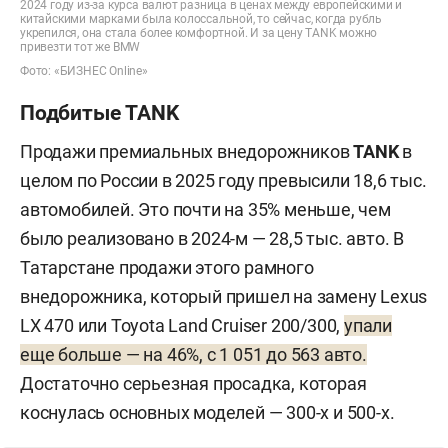
2024 году из-за курса валют разница в ценах между европейскими и
китайскими марками была колоссальной, то сейчас, когда рубль
укрепился, она стала более комфортной. И за цену TANK можно
привезти тот же BMW
Фото: «БИЗНЕС Online»
Подбитые TANK
Продажи премиальных внедорожников
TANK
в
целом по России в 2025 году превысили 18,6 тыс.
автомобилей. Это почти на 35% меньше, чем
было реализовано в 2024-м — 28,5 тыс. авто. В
Татарстане продажи этого рамного
внедорожника, который пришел на замену Lexus
LX 470 или Toyota Land Cruiser 200/300,
упали
еще больше — на 46%, с 1 051 до 563 авто.
Достаточно серьезная просадка, которая
коснулась основных моделей — 300-х и 500-х.