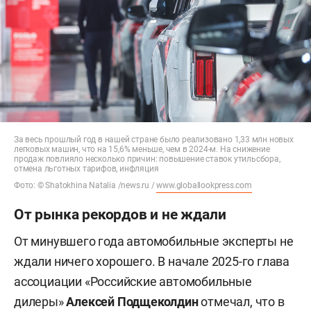
За весь прошлый год в нашей стране было реализовано 1,33 млн новых
легковых машин, что на 15,6% меньше, чем в 2024-м. На снижение
продаж повлияло несколько причин: повышение ставок утильсбора,
отмена льготных тарифов, инфляция
Фото: © Shatokhina Natalia /news.ru /
www.globallookpress.com
От рынка рекордов и не ждали
От минувшего года автомобильные эксперты не
ждали ничего хорошего. В начале 2025-го
глава
ассоциации «Российские автомобильные
дилеры»
Алексей Подщеколдин
отмечал
, что в