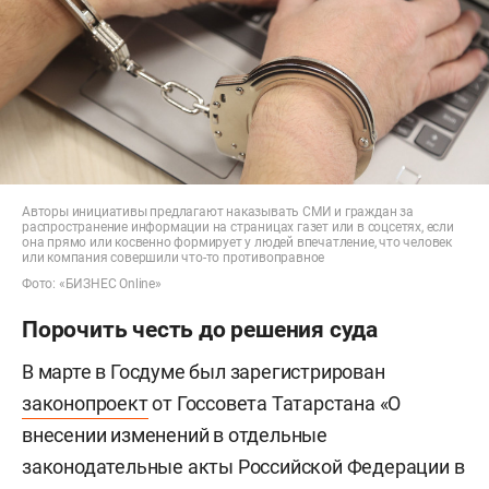
Авторы инициативы предлагают наказывать СМИ и граждан за
распространение информации на страницах газет или в соцсетях, если
она прямо или косвенно формирует у людей впечатление, что человек
или компания совершили что-то противоправное
Фото: «БИЗНЕС Online»
Порочить честь до решения суда
В марте в Госдуме был зарегистрирован
законопроект
от Госсовета Татарстана «О
внесении изменений в отдельные
законодательные акты Российской Федерации в