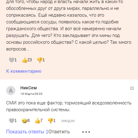
для того, чтобы народ и власть начали жить в каких-то
обособленных друг от друга мирах, параллельно и не
соприкасаясь. Ещё недавно казалось, что это
сообщающиеся сосуды, появилось какое-то подобие
гражданского общества. И вот всё намеренно начали
разрушать. Для чего? Кто закладывает эти мины под
основы российского общества? С какой целью? Так много
вопросов...
1
23
1
К комментарию
НикСем
18 Марта
08:09
СМИ это пока еще фактор, тормозящий вседозволенность
правоохранительной системы.
1
8
7
1
эмодзи
Ответить
Показать ответы 1