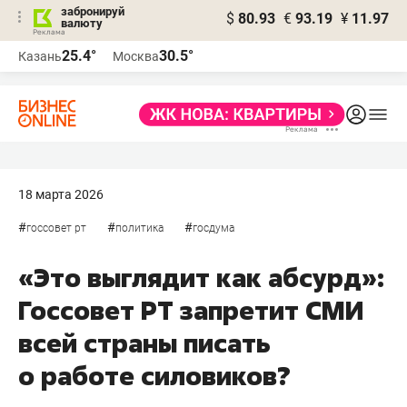
забронируй
$
80.93
€
93.19
¥
11.97
валюту
25.4°
30.5°
Казань
Москва
18 марта 2026
#
#
#
госсовет рт
политика
госдума
«Это выглядит как абсурд»:
Госсовет РТ запретит СМИ
всей страны писать
о работе силовиков?