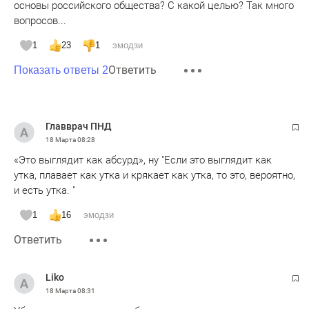
основы российского общества? С какой целью? Так много
вопросов...
1
23
1
эмодзи
Ответить
Показать ответы 2
Главврач ПНД
18 Марта
08:28
«Это выглядит как абсурд», ну "Если это выглядит как
утка, плавает как утка и крякает как утка, то это, вероятно,
и есть утка. "
1
16
эмодзи
Ответить
Liko
18 Марта
08:31