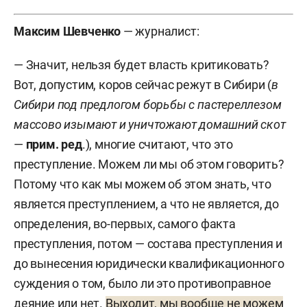
Максим Шевченко
—
журналист:
— Значит, нельзя будет власть критиковать?
Вот, допустим, коров сейчас режут в Сибири (
в
Сибири под предлогом борьбы с пастереллезом
массово изымают и уничтожают домашний скот
—
прим.
ред
.), многие считают, что это
преступление. Можем ли мы об этом говорить?
Потому что как мы можем об этом знать, что
является преступлением, а что не является, до
определения, во-первых, самого факта
преступления, потом — состава преступления и
до вынесения юридически квалификационного
суждения о том, было ли это противоправное
деяние или нет.
Выходит, мы вообще не можем