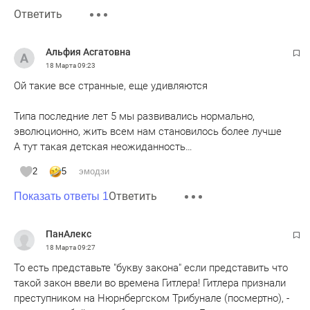
Ответить
Альфия Асгатовна
18 Марта
09:23
Ой такие все странные, еще удивляются
Типа последние лет 5 мы развивались нормально,
эволюционно, жить всем нам становилось более лучше
А тут такая детская неожиданность…
2
5
эмодзи
Ответить
Показать ответы 1
ПанАлекс
18 Марта
09:27
То есть представьте "букву закона" если представить что
такой закон ввели во времена Гитлера! Гитлера признали
преступником на Нюрнбергском Трибунале (посмертно), -