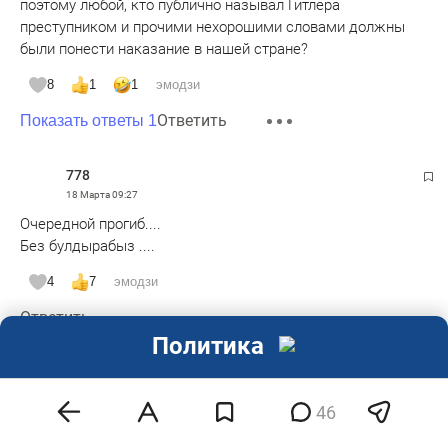
поэтому любой, кто публично называл Гитлера
преступником и прочими нехорошими словами должны
были понести наказание в нашей стране?
8
1
1
эмодзи
Ответить
Показать ответы 1
778
18 Марта
09:27
Очередной прогиб....
Без булдырабыз ....
4
7
эмодзи
Ответить
Политика
VV
18 Марта
09:48
46
И это не шутка...