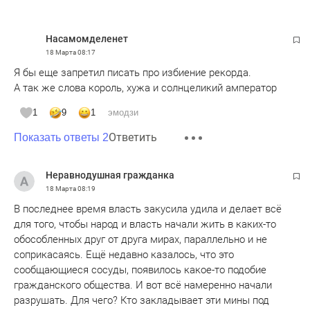
Насамомделенет
18 Марта
08:17
Я бы еще запретил писать про избиение рекорда.
А так же слова король, хужа и солнцеликий амператор
1
9
1
эмодзи
Ответить
Показать ответы 2
Неравнодушная гражданка
18 Марта
08:19
В последнее время власть закусила удила и делает всё
для того, чтобы народ и власть начали жить в каких-то
обособленных друг от друга мирах, параллельно и не
соприкасаясь. Ещё недавно казалось, что это
сообщающиеся сосуды, появилось какое-то подобие
гражданского общества. И вот всё намеренно начали
разрушать. Для чего? Кто закладывает эти мины под