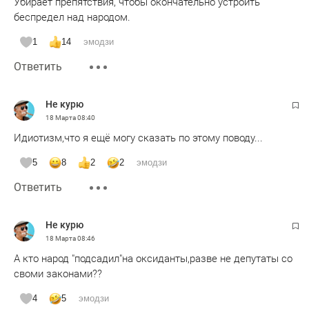
Убирает препятствия, чтобы окончательно устроить
беспредел над народом.
1
14
эмодзи
Ответить
Не курю
18 Марта
08:40
Идиотизм,что я ещё могу сказать по этому поводу...
5
8
2
2
эмодзи
Ответить
Не курю
18 Марта
08:46
А кто народ "подсадил"на оксиданты,разве не депутаты со
своми законами??
4
5
эмодзи