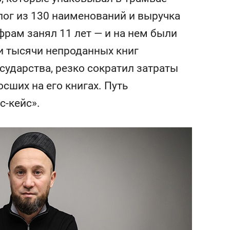
состоянием как основа
алог из 130 наименований и выручка
антихрупких команд
ифрам занял 11 лет — и на нем были
 и тысячи непроданных книг
осударства, резко сократил затраты
сших на его книгах. Путь
с-кейс».