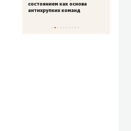
«Гонка Героев»
Казан