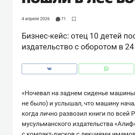
рынки, почему надо знать аксакал
чем интересен Оман?
4 апреля 2026
71
Бизнес-кейс: отец 10 детей п
издательство с оборотом в 2
«Ночевал на заднем сиденье машины 
не было) и услышал, что машину нача
Рекомендуем
Рекоме
когда лично развозил книги по всей 
Как ГК «МИР ГРУПП» и ВТБ
150 ка
мусульманского издательства «Алиф»
создают оазис жилого
ID вме
комфорта под Казанью
безоп
с компакт-дисков с лекциями имамов