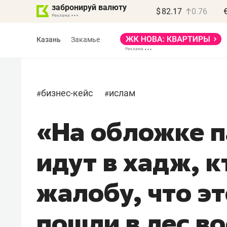
забронируй валюту
$
82.17
0.76
Казань
Закамье
бизнес-кейс
ислам
#
#
«На обложке п
Василь Мазитов
МАРТ
идут в хадж, к
«Не зная местных
правил, бизнес может
жалобу, что э
потерять минимум
полгода»
пошли в лес в
Как бизнесу выйти на зарубежные