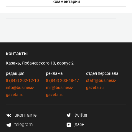
комментарии
контакты
Казань, Лобачевского 10, корпус 2
редакция
реклама
отдел персонала
8 (843) 202-12-10
8 (843) 203-48-47
staff@business-
info@business-
mir@business-
gazeta.ru
gazeta.ru
gazeta.ru
вконтакте
twitter
telegram
дзен