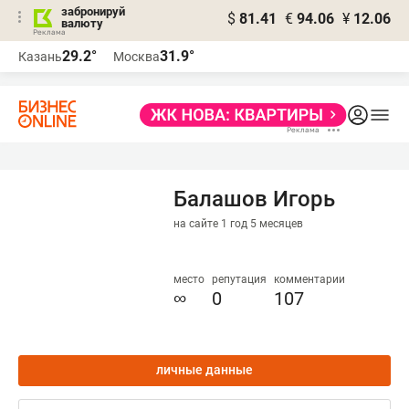
забронируй
$
81.41
€
94.06
¥
12.06
валюту
29.2°
31.9°
Казань
Москва
Балашов Игорь
на сайте 1 год 5 месяцев
место
репутация
комментарии
∞
0
107
личные данные