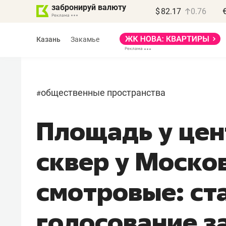
забронируй валюту
$
82.17
0.76
Казань
Закамье
общественные пространства
#
Площадь у цен
Василь Мазитов
МАРТ
сквер у Моско
«Не зная местных
правил, бизнес может
смотровые: ст
потерять минимум
полгода»
голосование з
Как бизнесу выйти на зарубежные