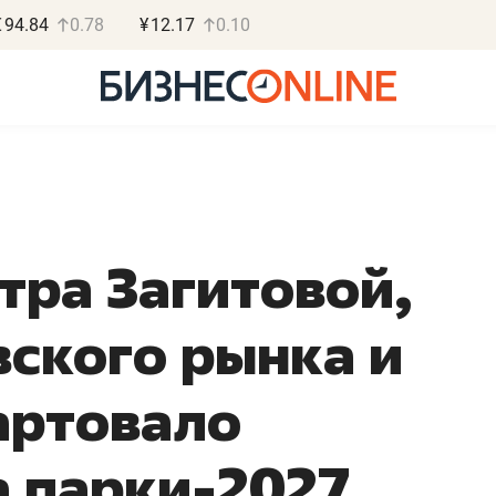
€
94.84
0.78
¥
12.17
0.10
тра Загитовой,
Роман Ободец
Дарья С
«Готовые решения»
«Бросско
вского рынка и
«Мне лучше
«Мама говорил
не заработать вообще,
помогает отвл
артовало
чем потерять
от болезни, чу
репутацию»
себя живой»
а парки-2027
Владелец отделочной фирмы
Наследница бизнеса по 