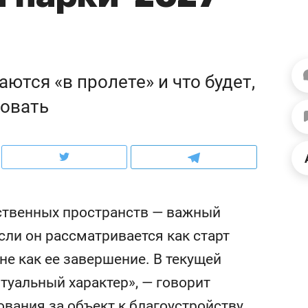
ов и
о трехкратном росте цен, дотошных
школьной формы о конт
клиентах и чудных запросах мастеров
налогах и развитии без 
ются «в пролете» и что будет,
совать
ственных пространств — важный
если он рассматривается как старт
ндуем
Рекомендуем
не как ее завершение. В текущей
мер до квартиры и Face
Опыт выживания в дик
туальный характер», — говорит
сто ключа: какой будет
природе, работа
асность в ЖК «Нова»
с ментальным и физич
ования за объект к благоустройству