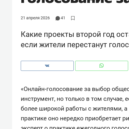
рынки, почему надо знать аксакал
чем интересен Оман?
21 апреля 2026
41
Какие проекты второй год оста
если жители перестанут голо
«Онлайн-голосование за выбор обще
инструмент, но только в том случае, 
Рекомендуем
Рекоме
более широкой работы с жителями, а 
Как ГК «МИР ГРУПП» и ВТБ
150 ка
практике оно нередко приобретает ри
создают оазис жилого
ID вме
комфорта под Казанью
безоп
эксперт о практике ежегодного голос