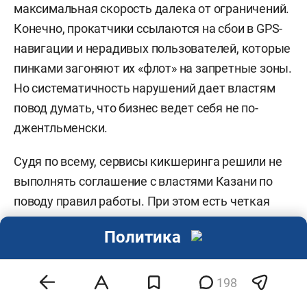
максимальная скорость далека от ограничений.
Конечно, прокатчики ссылаются на сбои в GPS-
навигации и нерадивых пользователей, которые
пинками загоняют их «флот» на запретные зоны.
Но систематичность нарушений дает властям
повод думать, что бизнес ведет себя не по-
джентльменски.
Судя по всему, сервисы кикшеринга решили не
выполнять соглашение с властями Казани по
поводу правил работы. При этом есть четкая
позиция МВД по РТ: тотальный запрет на прокат
Политика
СИМ, поскольку статистика неблагоприятна.
Есть также мнение раиса республики: «Я к этим
электросамокатам отношусь очень негативно. И
198
это огромная ошибка, когда в центре города