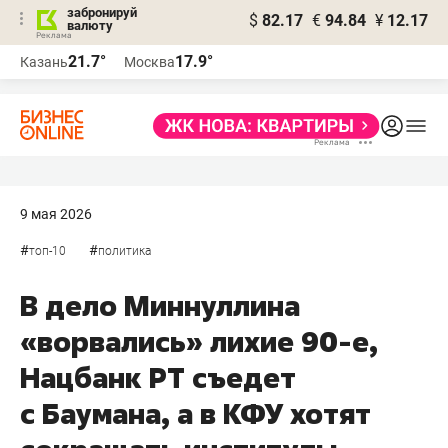
забронируй
$
82.17
€
94.84
¥
12.17
валюту
21.7°
17.9°
Казань
Москва
9 мая 2026
#
#
топ-10
политика
В дело Миннуллина
«ворвались» лихие 90-е,
Нацбанк РТ съедет
с Баумана, а в КФУ хотят