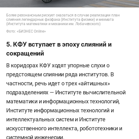
Более резонансным рискует оказаться в случае реализации план
слияния легендарных физфака (Института физики) и мехмата
(Института математики и механики им. Лобачевского)
Фото: «БИЗНЕС Online»
5. КФУ вступает в эпоху слияний и
сокращений
В коридорах КФУ ходят упорные слухи о
предстоящем слиянии ряда институтов. В
частности, речь идет о трех «айтишных»
подразделениях — Институте вычислительной
математики и информационных технологий,
Институте информационных технологий и
интеллектуальных систем и Институте
искусственного интеллекта, робототехники и
системной инженерии.