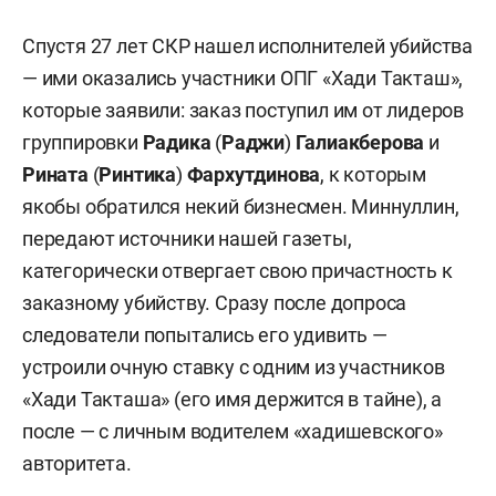
Спустя 27 лет СКР нашел исполнителей убийства
— ими оказались участники ОПГ «Хади Такташ»,
которые заявили: заказ поступил им от лидеров
группировки
Радика
(
Раджи
)
Галиакберова
и
Рината
(
Ринтика
)
Фархутдинова
, к которым
якобы обратился некий бизнесмен. Миннуллин,
передают источники нашей газеты,
категорически отвергает свою причастность к
заказному убийству. Сразу после допроса
следователи попытались его удивить —
устроили очную ставку с одним из участников
«Хади Такташа» (его имя держится в тайне), а
после — с личным водителем «хадишевского»
авторитета.