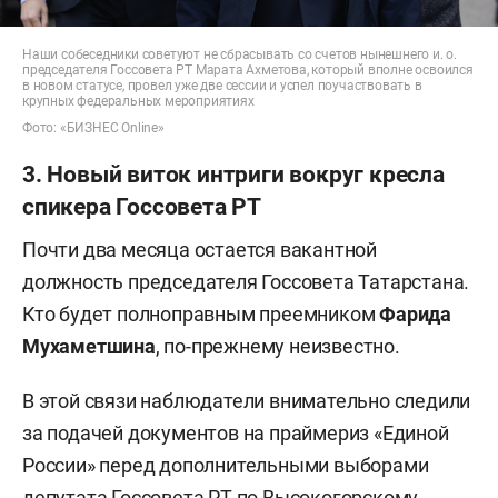
Наши собеседники советуют не сбрасывать со счетов нынешнего и. о.
председателя Госсовета РТ Марата Ахметова, который вполне освоился
в новом статусе, провел уже две сессии и успел поучаствовать в
крупных федеральных мероприятиях
Фото: «БИЗНЕС Online»
3. Новый виток интриги вокруг кресла
спикера Госсовета РТ
Почти два месяца остается вакантной
должность председателя Госсовета Татарстана.
Кто будет полноправным преемником
Фарида
Мухаметшина
, по-прежнему неизвестно.
В этой связи наблюдатели внимательно следили
за подачей документов на праймериз «Единой
России» перед дополнительными выборами
депутата Госсовета РТ по Высокогорскому