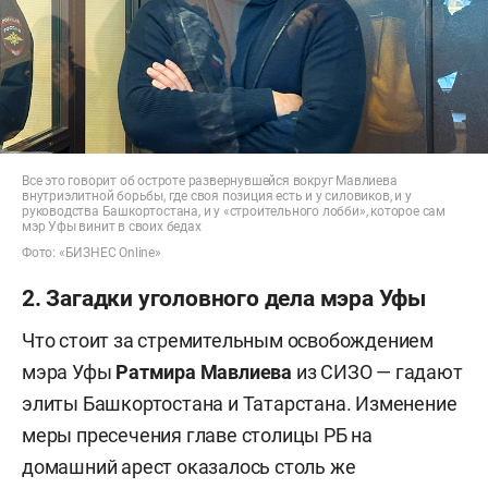
Все это говорит об остроте развернувшейся вокруг Мавлиева
внутриэлитной борьбы, где своя позиция есть и у силовиков, и у
руководства Башкортостана, и у «строительного лобби», которое сам
мэр Уфы винит в своих бедах
Фото: «БИЗНЕС Online»
2. Загадки уголовного дела мэра Уфы
Что стоит за стремительным освобождением
мэра Уфы
Ратмира Мавлиева
из СИЗО — гадают
элиты Башкортостана и Татарстана. Изменение
меры пресечения главе столицы РБ на
домашний арест оказалось столь же