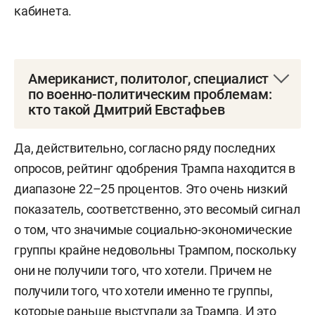
кабинета.
Американист, политолог, специалист
по военно-политическим проблемам:
кто такой Дмитрий Евстафьев
Дмитрий Геннадиевич Евстафьев
— российский
Да, действительно, согласно ряду последних
политолог, специалист по военно-политическим
опросов, рейтинг одобрения Трампа находится в
проблемам, гибридным войнам и
диапазоне 22–
25 процентов. Это очень низкий
информационно-политическим манипуляциям.
показатель, соответственно, это весомый сигнал
Кандидат политических наук, профессор
о том, что значимые социально-экономические
Института медиафакультета креативных
группы крайне недовольны Трампом, поскольку
индустрий НИУ ВШЭ.
они не получили того, что хотели.
Причем не
получили того, что хотели именно те группы,
Родился 31 мая 1966 года в Москве.
которые раньше выступали за Трампа. И это