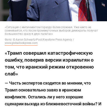
«Ситуация с импичментом гораздо более сложная. Уже никто не
сомневается, что после промежуточных выборов демократы получат
большинство сразу в двух палатах»
Фото: © Aaron Schwartz-Pool/Keystone Press Agency /
www.globallookpress.com
«Трамп совершил катастрофическую
ошибку, поверив версии израильтян о
том, что иранский режим откровенно
слаб»
— Часть экспертов сходится во мнении, что
Трамп основательно завяз в иранском
конфликте. Остались ли у него хорошие
сценарии выхода из ближневосточной войны? И