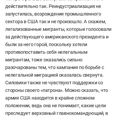
В 1989-м с отличием окончил Институт стран
действительно так. Реиндустриализация не
Азии и Африки при МГУ им. Ломоносова по
запустилась, возрождения промышленного
специальности «история стран Ближнего и
сектора в США так и не произошло. А скажем,
Среднего Востока».
легализованные мигранты, которые голосовали
за действующего американского президента и
В 1993 году защитил диссертацию на соискание
были за него горой, поскольку хотели
ученой степени кандидата политических наук
противопоставить себя нелегальным
«Политика США в конфликтах низкой
мигрантам, тоже оказались сильно
интенсивности, 1980–1990-е годы».
разочарованы тем, что кампания по борьбе с
нелегальной миграцией оказалась свернута.
1992–1995 — научный сотрудник, младший
Силовики также не чувствуют поддержки со
научный сотрудник отдела военно-политических
стороны своего «патрона». Можно сказать, что
исследований Института США и Канады РАН.
армия США находится в крайне сложном
1995–1999 — старший научный сотрудник,
положении, ведь она не понимает, какие цели
ведущий научный сотрудник Российского
преследует верховный главнокомандующий, в