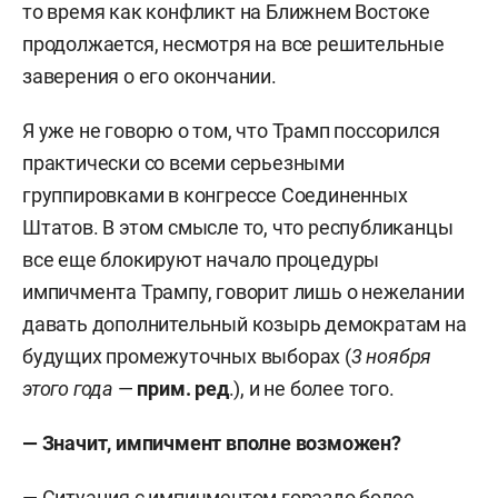
института стратегических исследований.
то время как конфликт на Ближнем Востоке
продолжается, несмотря на все решительные
1999–2001 — заместитель главного редактора
заверения о его окончании.
журнала «Новая Россия».
Я уже не говорю о том, что Трамп поссорился
В 2002–2006 годах и в 2008–2010-х —
практически со всеми серьезными
руководитель проекта и вице-президент ЗАО
группировками в конгрессе Соединенных
«Компания развития общественных связей».
Штатов. В этом смысле то, что республиканцы
все еще блокируют начало процедуры
2006–2007 — директор департамента по связям
импичмента Трампу, говорит лишь о нежелании
с общественностью ОАО «Техснабэкспорт».
давать дополнительный козырь демократам на
будущих промежуточных выборах (
3 ноября
2010–2012 — директор департамента стратегии
этого года
—
прим. ред
.), и не более того.
коммуникаций управления по связям с
общественностью группы компаний «ТНК-BP».
— Значит, импичмент вполне возможен?
С 2013 года работает в НИУ ВШЭ.
— Ситуация с импичментом гораздо более