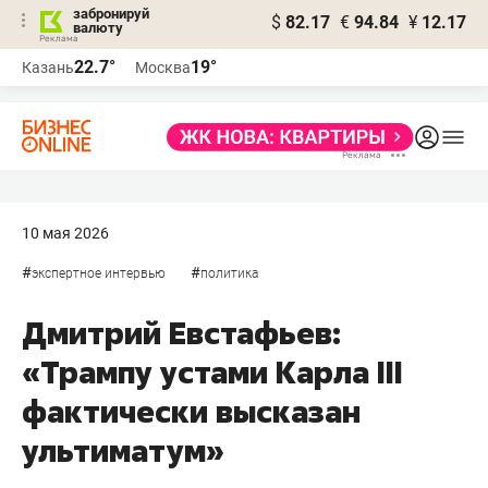
забронируй
$
82.17
€
94.84
¥
12.17
валюту
22.7°
19°
Казань
Москва
10 мая 2026
#
#
экспертное интервью
политика
Дмитрий Евстафьев:
«Трампу устами Карла III
фактически высказан
ультиматум»