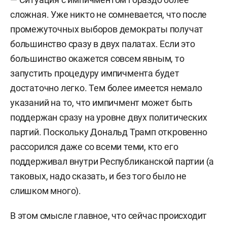
сложная. Уже никто не сомневается, что после
Также преподает в МГИМО МИД РФ и РУДН им.
промежуточных выборов демократы получат
Патриса Лумумбы.
большинство сразу в двух палатах. Если это
Автор топового телеграм-канала «Профессор
большинство окажется совсем явным, то
смотрит в мiр».
запустить процедуру импичмента будет
достаточно легко.
Тем более имеется немало
указаний на то, что импичмент может быть
поддержан сразу на уровне двух политических
партий. Поскольку Дональд Трамп откровенно
рассорился даже со всеми теми, кто его
поддерживал внутри Республиканской партии (а
таковых, надо сказать, и без того было не
слишком много).
В этом смысле главное, что сейчас происходит