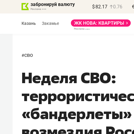
забронируй валюту
$
82.17
0.76
Казань
Закамье
сво
#
Неделя СВО:
террористиче
«бандерлеты» 
возмездия Рос