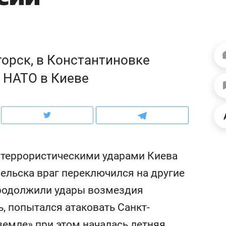
рынки, почему надо зна
чем интересен Оман?
орск, в Константиновке
к НАТО в Киеве
террористическими ударами Киева
ельска враг переключился на другие
ндуем
Рекомендуем
продолжили удары возмездия
выживания в дикой
Мексика, рок-концерт
ь, попытался атаковать Санкт-
де, работа
и вагон с чак-чаком: ка
тальным и физическим
в Менделеевске прошл
земле» при этом началась летняя