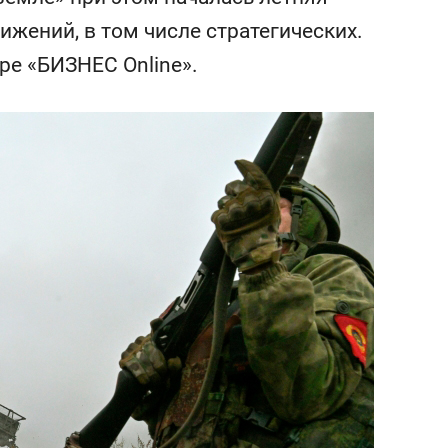
янием как основа
«Гонка Героев»
ижений, в том числе стратегических.
рупких команд
е «БИЗНЕС Online».