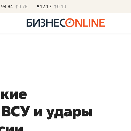
€
94.84
0.78
¥
12.17
0.10
Василь М
МАРТ
ские
«Не зная мест
правил, бизнес
ВСУ и удары
потерять мини
полгода»
сии
Как бизнесу выйти на з