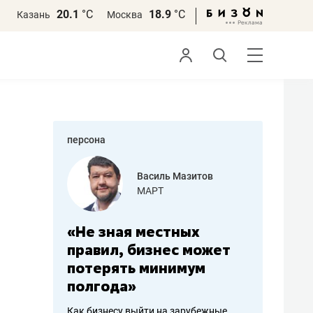
20.1
°С
18.9
°С
Казань
Москва
персона
азитов
Роман Ободец
«Готовые решения»
ных
«Мне лучше
«Мама г
 может
не заработать вообще,
помогае
мум
чем потерять
от болез
репутацию»
себя жи
арубежные
Владелец отделочной фирмы
Наследница б