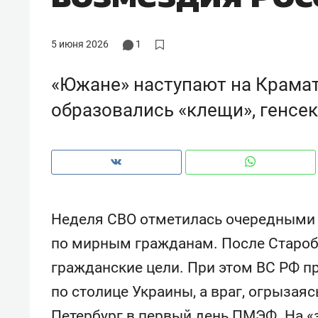
5 июня 2026
1
«Южане» наступают на Крамат
образовались «клещи», генсе
Неделя СВО отметилась очередными 
по мирным гражданам. После Староб
Рекомендуем
Рекоме
гражданские цели. При этом ВС РФ 
ВТБ
150 камер до квартиры и Face
Опыт 
по столице Украины, а враг, огрызаяс
ID вместо ключа: какой будет
приро
безопасность в ЖК «Нова»
с мен
Петербург в первый день ПМЭФ. На «