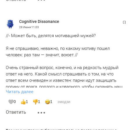
Cognitive Dissonance
28 Июня
11:03
//- Может быть, делятся мотивацией мужей?
Я не спрашиваю, неважно, по какому мотиву пошел
человек: раз там — значит, воюет.//
Очень странный вопрос, конечно, и на редкость мудрый
ответ на него. Какой смысл спрашивать о том, на что
ответ всем очевиден и известен: парни идут защищать
родину от врага, подлого и коварного, чтобы охранять наш
Читать далее
спокойный сон и привычный образ жизни. Чтобы мы
могли вечерами сидеть на уличных верандах, пить вино и
0
1
1
1
эмодзи
кушать вкусное мясо. Чтобы могли сесть вечерком на
Ответить
байк и с ветерком покататься по ночному освещённому
городу. Чтобы мы могли взять путевку и улететь на отдых
на берег океана.