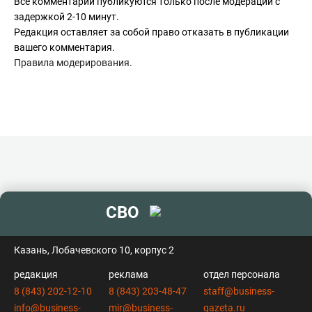
Все комментарии публикуются только после модерации с
Неужели интервьюеру непонятны эти элементарные вещи
задержкой 2-10 минут.
и возникает вообще вопрос о мотивах???
Редакция оставляет за собой право отказать в публикации
вашего комментария.
Правила модерирования
.
СВО
контакты
Казань, Лобачевского 10, корпус 2
редакция
реклама
отдел персонала
8 (843) 202-12-10
8 (843) 203-48-47
staff@business-
info@business-
mir@business-
gazeta.ru