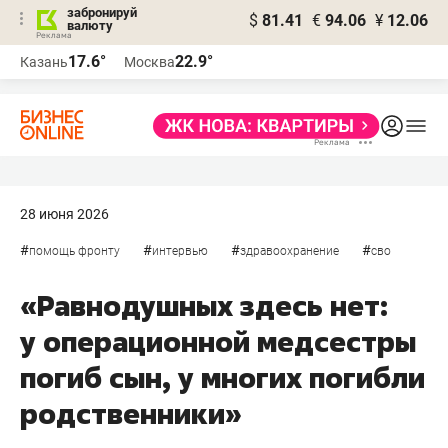
забронируй
$
81.41
€
94.06
¥
12.06
валюту
17.6°
22.9°
Казань
Москва
28 июня 2026
#
#
#
#
помощь фронту
интервью
здравоохранение
сво
«Равнодушных здесь нет:
у операционной медсестры
погиб сын, у многих погибли
родственники»