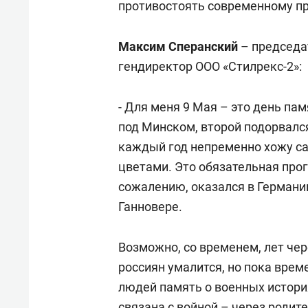
противостоять современному пр
Максим Сперанский
– председа
гендиректор ООО «Стилрекс-2»:
- Для меня 9 Мая – это день пам
под Минском, второй подорвалс
каждый год непременно хожу сам
цветами. Это обязательная прогр
сожалению, оказался в Германии
Ганновере.
Возможно, со временем, лет чер
россиян умалится, но пока врем
людей память о военных история
связана с войной – через родите