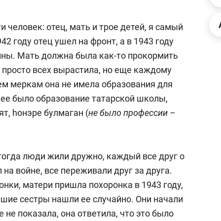
ов и
о трехкратном росте цен, дотошных
школьной формы о конт
клиентах и чудных запросах мастеров
налогах и развитии без 
и человек: отец, мать и трое детей, я самый
2 году отец ушел на фронт, а в 1943 году
ины. Мать должна была как-то прокормить
не просто всех вырастила, но еще каждому
ем меркам она не имела образования для
нее было образование татарской школы,
ят, hoнэре булмаган (
не было профессии
–
тогда люди жили дружно, каждый все друг о
л на войне, все переживали друг за друга.
ндуем
Рекомендуем
онки, матери пришла похоронка в 1943 году,
мер до квартиры и Face
Опыт выживания в дик
ршие сестры нашли ее случайно. Они начали
сто ключа: какой будет
природе, работа
 не показала, она ответила, что это было
асность в ЖК «Нова»
с ментальным и физич