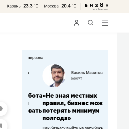
23.3
°С
20.4
°С
Казань
Москва
персона
еменова
Василь Мазитов
»
МАРТ
а: работа
«Не зная местных
«Мне лу
ечься
правил, бизнес может
не зара
вствовать
потерять минимум
чем пот
полгода»
репутац
пошиву
Как бизнесу выйти на зарубежные
Владелец от