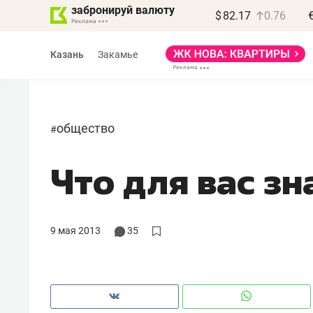
забронируй валюту
$
82.17
0.76
Казань
Закамье
общество
#
Что для вас зн
Василь Мазитов
МАРТ
«Не зная местных
9 мая 2013
35
правил, бизнес может
потерять минимум
полгода»
Как бизнесу выйти на зарубежные