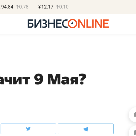
€
94.84
0.78
¥
12.17
0.10
ачит 9 Мая?
Роман Ободец
Дарья С
«Готовые решения»
«Бросско
«Мне лучше
«Мама говорил
не заработать вообще,
помогает отвл
чем потерять
от болезни, чу
репутацию»
себя живой»
Владелец отделочной фирмы
Наследница бизнеса по 