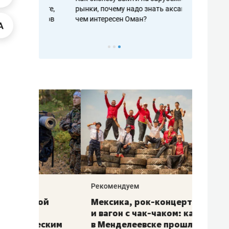
рафакте,
рынки, почему надо знать аксакалов и
о трехкратно
кредитов
чем интересен Оман?
клиентах и ч
Рекомендуем
Рекоме
ой
Мексика, рок-концерт
«Прор
и вагон с чак-чаком: как
30 ме
еским
в Менделеевске прошла
лечит