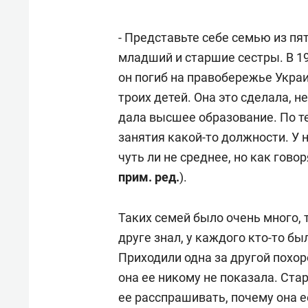
рынки, почему надо знать аксакал
чем интересен Оман?
- Представьте себе семью из пят
младший и старшие сестры. В 194
он погиб на правобережье Укра
троих детей. Она это сделала, 
дала высшее образование. По т
занятия какой-то должности. У 
чуть ли не среднее, но как говор
прим. ред.
).
Таких семей было очень много, 
друге знал, у каждого кто-то бы
Рекомендуем
Рекоме
Приходили одна за другой похор
Как ГК «МИР ГРУПП» и ВТБ
150 ка
она ее никому не показала. Ста
создают оазис жилого
ID вме
ее расспрашивать, почему она ее
комфорта под Казанью
безоп