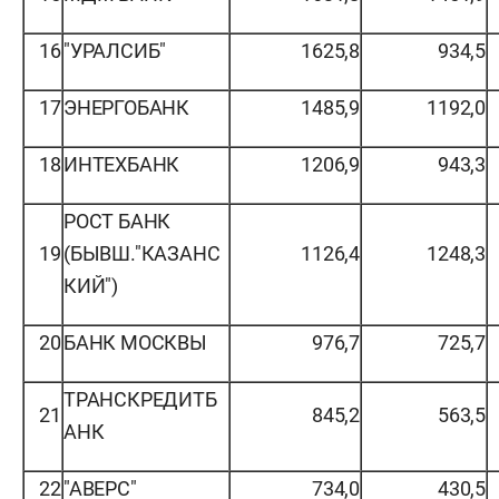
16
"УРАЛСИБ"
1625,8
934,5
17
ЭНЕРГОБАНК
1485,9
1192,0
18
ИНТЕХБАНК
1206,9
943,3
РОСТ БАНК
19
(БЫВШ."КАЗАНС
1126,4
1248,3
КИЙ")
20
БАНК МОСКВЫ
976,7
725,7
ТРАНСКРЕДИТБ
21
845,2
563,5
АНК
22
"АВЕРС"
734,0
430,5