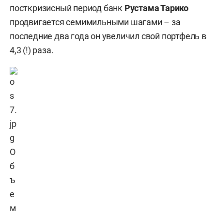
посткризисный период банк
Рустама Тарико
продвигается семимильными шагами – за
последние два года он увеличил свой портфель в
4,3 (!) раза.
О
б
ъ
е
м