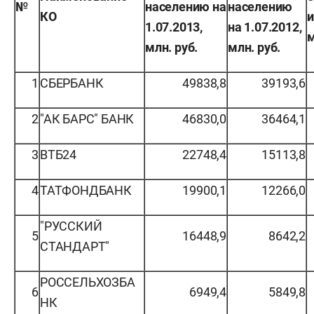
№
населению на
населению
КО
и
1.07.2013,
на 1.07.2012,
м
млн. руб.
млн. руб.
1
СБЕРБАНК
49838,8
39193,6
2
"АК БАРС" БАНК
46830,0
36464,1
3
ВТБ24
22748,4
15113,8
4
ТАТФОНДБАНК
19900,1
12266,0
"РУССКИЙ
5
16448,9
8642,2
СТАНДАРТ"
РОССЕЛЬХОЗБА
6
6949,4
5849,8
НК