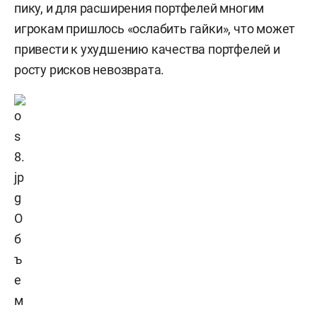
пику, и для расширения портфелей многим
игрокам пришлось
«
ослабить гайки
»
, что может
привести к ухудшению качества портфелей и
росту рисков невозврата.
О
б
ъ
е
м