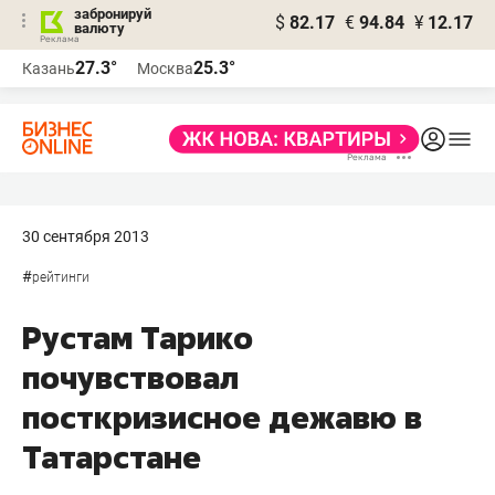
забронируй
$
82.17
€
94.84
¥
12.17
валюту
27.3°
25.3°
Казань
Москва
30 сентября 2013
#
рейтинги
Рустам Тарико
почувствовал
посткризисное дежавю в
Татарстане