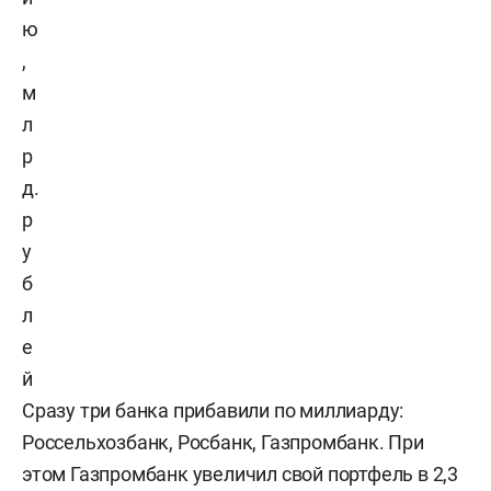
ю
,
м
л
р
д.
р
у
б
л
е
й
Сразу три банка прибавили по миллиарду:
Россельхозбанк, Росбанк, Газпромбанк. При
этом Газпромбанк увеличил свой портфель в 2,3