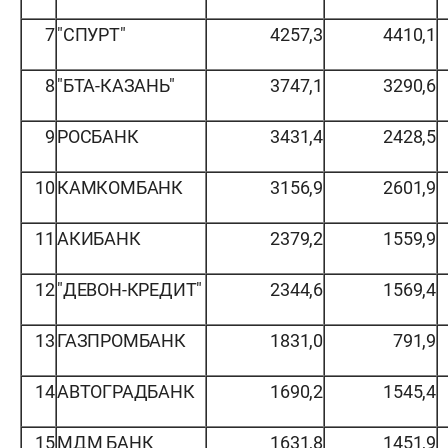
7
"СПУРТ"
4257,3
4410,1
8
"БТА-КАЗАНЬ"
3747,1
3290,6
9
РОСБАНК
3431,4
2428,5
10
КАМКОМБАНК
3156,9
2601,9
11
АКИБАНК
2379,2
1559,9
12
"ДЕВОН-КРЕДИТ"
2344,6
1569,4
13
ГАЗПРОМБАНК
1831,0
791,9
14
АВТОГРАДБАНК
1690,2
1545,4
15
МДМ БАНК
1631,8
1451,9