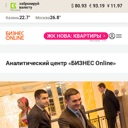
забронируй
$
80.93
€
93.19
¥
11.97
валюту
22.7°
26.8°
Казань
Москва
Аналитический центр «БИЗНЕС Online»