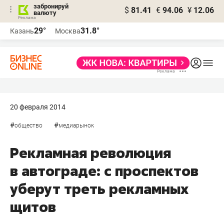
забронируй
$
81.41
€
94.06
¥
12.06
валюту
29°
31.8°
Казань
Москва
20 февраля 2014
#
#
общество
медиарынок
Рекламная революция
в автограде: с проспектов
уберут треть рекламных
щитов