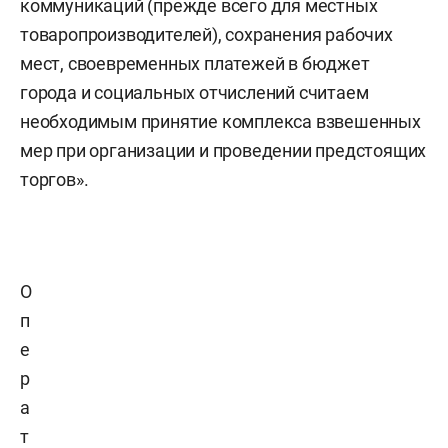
коммуникаций (прежде всего для местных
товаропроизводителей), сохранения рабочих
мест, своевременных платежей в бюджет
города и социальных отчислений считаем
необходимым принятие комплекса взвешенных
мер при организации и проведении предстоящих
торгов».
О
п
е
р
а
т