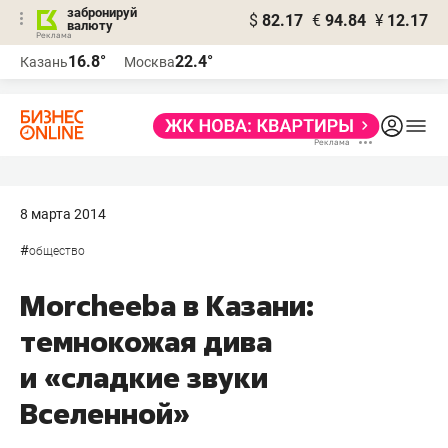
забронируй
$
82.17
€
94.84
¥
12.17
валюту
16.8°
22.4°
Казань
Москва
8 марта 2014
#
общество
Morcheeba в Казани:
темнокожая дива
и «сладкие звуки
Вселенной»