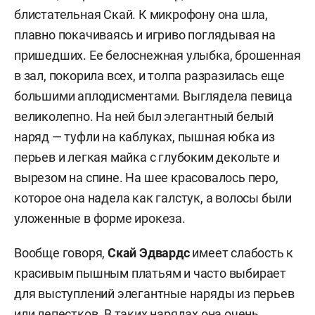
блистательная Скай. К микрофону она шла,
плавно покачиваясь и игриво поглядывая на
пришедших. Ее белоснежная улыбка, брошенная
в зал, покорила всех, и толпа разразилась еще
большими аплодисментами. Выглядела певица
великолепно. На ней был элегантный белый
наряд — туфли на каблуках, пышная юбка из
перьев и легкая майка с глубоким декольте и
вырезом на спине. На шее красовалось перо,
которое она надела как галстук, а волосы были
уложенные в форме ирокеза.
Вообще говоря,
Скай Эдвардс
имеет слабость к
красивым пышным платьям и часто выбирает
для выступлений элегантные наряды из перьев
или лепестков. В таких нарядах она очень