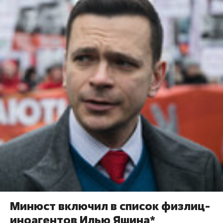
Минюст включил в список физлиц-
иноагентов Илью Яшина*