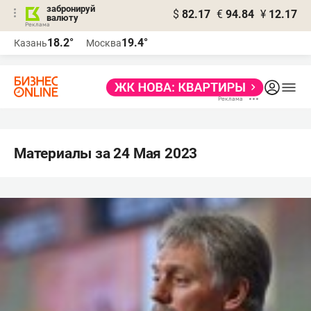
забронируй
$
82.17
€
94.84
¥
12.17
валюту
18.2°
19.4°
Казань
Москва
Материалы за 24 Мая 2023