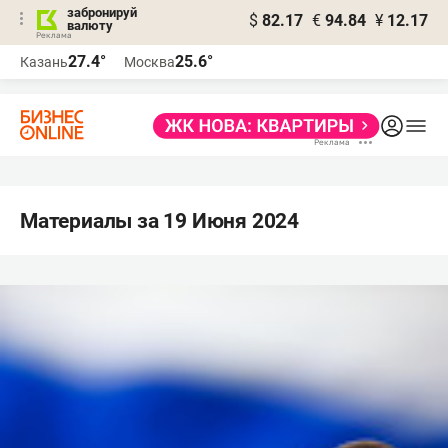
забронируй
$
82.17
€
94.84
¥
12.17
валюту
27.4°
25.6°
Казань
Москва
Материалы за 19 Июня 2024