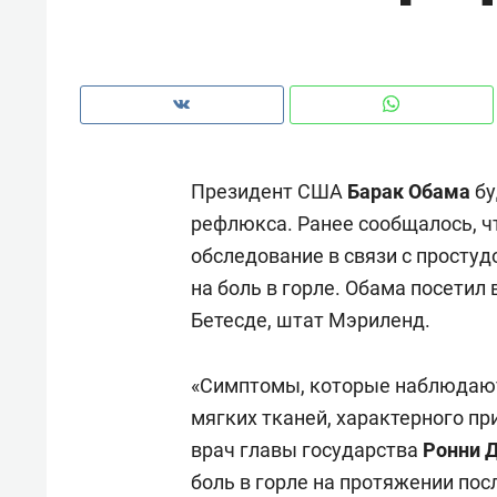
рынки, почему надо знать аксакал
чем интересен Оман?
Президент США
Барак Обама
бу
рефлюкса. Ранее сообщалось, ч
обследование в связи с простуд
на боль в горле. Обама посетил
Бетесде, штат Мэриленд.
«Симптомы, которые наблюдаютс
Рекомендуем
Рекоме
мягких тканей, характерного п
Как ГК «МИР ГРУПП» и ВТБ
150 ка
врач главы государства
Ронни 
создают оазис жилого
ID вме
боль в горле на протяжении пос
комфорта под Казанью
безоп