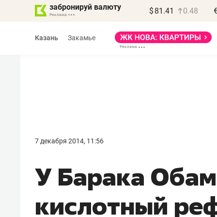
забронируй валюту
$
81.41
0.48
Казань
Закамье
Василь Мазитов
МАРТ
7 декабря 2014, 11:56
«Не зная местных
У Барака Оба
правил, бизнес может
потерять минимум
кислотный ре
полгода»
Как бизнесу выйти на зарубежные