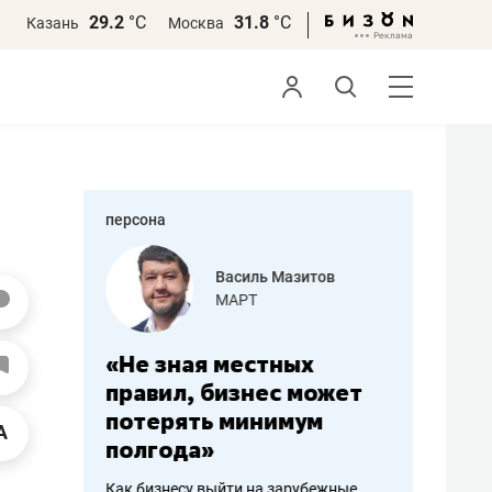
29.2
°С
31.8
°С
Казань
Москва
персона
еменова
Василь Мазитов
»
МАРТ
а: работа
«Не зная местных
«Мне лу
ечься
правил, бизнес может
не зара
вствовать
потерять минимум
чем пот
полгода»
репутац
пошиву
Как бизнесу выйти на зарубежные
Владелец от