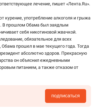
состоянием как основа
оответствующее лечение, пишет «Лента.Ru».
антихрупких команд
т курение, употребление алкоголя и грыжа
. В прошлом Обама был заядлым
аничивает себя никотиновой жвачкой.
ледование, обязательное для всех
Обама прошел в мае текущего года. Тогда
 президент абсолютно здоров. Прекрасную
арства он объяснил ежедневными
ровым питанием, а также отказом от
подписаться