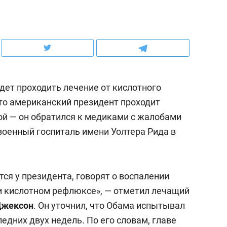
ов и
о трехкратном росте цен, дотошных
школьной формы о конт
клиентах и чудных запросах мастеров
налогах и развитии без 
дет проходить лечение от кислотного
то американский президент проходит
ой — он обратился к медиками с жалобами
 военный госпиталь имени Уолтера Рида в
я у президента, говорят о воспалении
ндуем
Рекомендуем
ри кислотном рефлюксе», — отметил лечащий
мер до квартиры и Face
Опыт выживания в дик
Джексон
. Он уточнил, что Обама испытывал
сто ключа: какой будет
природе, работа
ледних двух недель. По его словам, главе
асность в ЖК «Нова»
с ментальным и физич