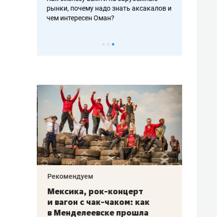
рафакте,
рынки, почему надо знать аксакалов и
о трехкратно
кредитов
чем интересен Оман?
клиентах и ч
Рекомендуем
Рекоме
ой
Мексика, рок-концерт
«Прор
и вагон с чак-чаком: как
30 ме
еским
в Менделеевске прошла
лечит