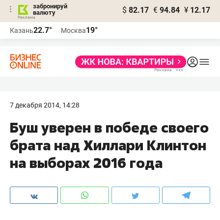
забронируй
$
82.17
€
94.84
¥
12.17
валюту
22.7°
19°
Казань
Москва
7 декабря 2014, 14:28
Буш уверен в победе своего
брата над Хиллари Клинтон
на выборах 2016 года