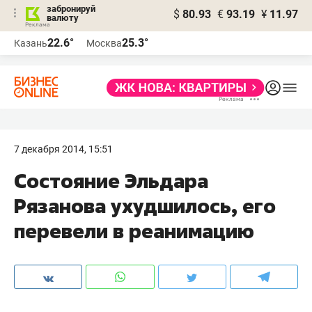
забронируй
$
80.93
€
93.19
¥
11.97
валюту
22.6°
25.3°
Казань
Москва
7 декабря 2014, 15:51
Состояние Эльдара
Рязанова ухудшилось, его
перевели в реанимацию