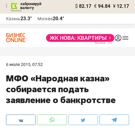
забронируй
$
82.17
€
94.84
¥
12.17
валюту
23.3°
20.4°
Казань
Москва
6 июля 2015, 07:52
МФО «Народная казна»
собирается подать
заявление о банкротстве