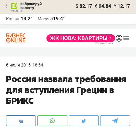
забронируй
$
82.17
€
94.84
¥
12.17
валюту
18.2°
19.4°
Казань
Москва
6 июля 2015, 18:54
Россия назвала требования
для вступления Греции в
БРИКС