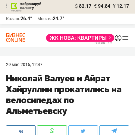
забронируй
$
82.17
€
94.84
¥
12.17
валюту
26.4°
24.7°
Казань
Москва
29 мая 2016, 12:47
Николай Валуев и Айрат
Хайруллин прокатились на
велосипедах по
Альметьевску