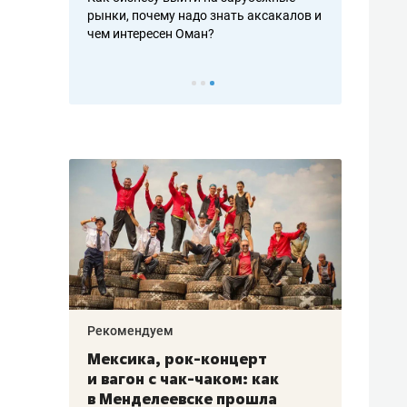
рафакте,
рынки, почему надо знать аксакалов и
о трехкратно
кредитов
чем интересен Оман?
клиентах и ч
Рекомендуем
Рекоме
ой
Мексика, рок-концерт
«Прор
и вагон с чак-чаком: как
30 ме
еским
в Менделеевске прошла
лечит