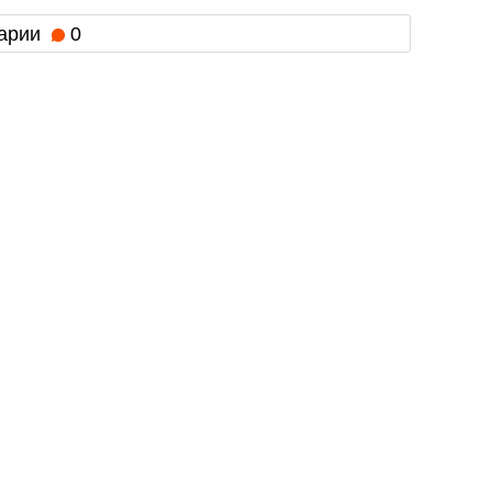
арии
0