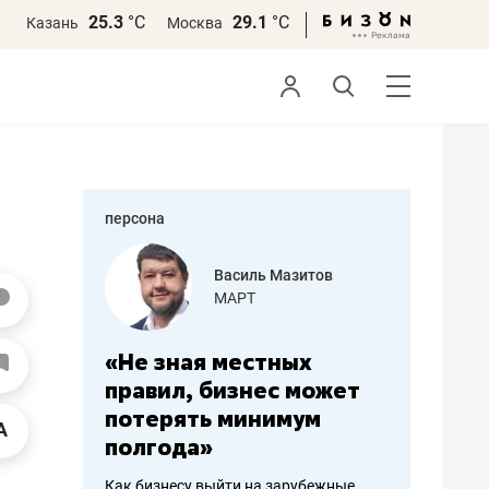
25.3
°С
29.1
°С
Казань
Москва
персона
еменова
Василь Мазитов
»
МАРТ
а: работа
«Не зная местных
«Мне лу
ечься
правил, бизнес может
не зара
вствовать
потерять минимум
чем пот
полгода»
репутац
пошиву
Как бизнесу выйти на зарубежные
Владелец от