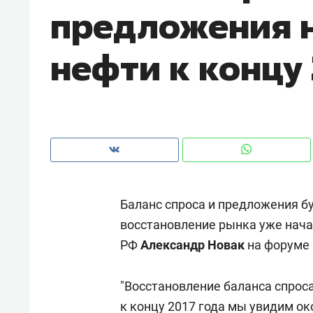
предложения 
рынки, почему надо знать аксакал
чем интересен Оман?
нефти к концу 
Баланс спроса и предложения бу
восстановление рынка уже нача
РФ
Александр Новак
на форуме 
Рекомендуем
Рекоме
Как ГК «МИР ГРУПП» и ВТБ
150 ка
"Восстановление баланса спроса
создают оазис жилого
ID вме
комфорта под Казанью
к концу 2017 года мы увидим ок
безоп