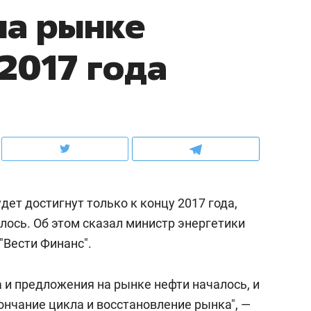
на рынке
ов и
о трехкратном росте цен, дотошных
школьной формы о конт
клиентах и чудных запросах мастеров
налогах и развитии без 
2017 года
дет достигнут только к концу 2017 года,
лось. Об этом сказал министр энергетики
"Вести Финанс".
ндуем
Рекомендуем
мер до квартиры и Face
Опыт выживания в дик
 и предложения на рынке нефти началось, и
сто ключа: какой будет
природе, работа
ончание цикла и восстановление рынка", —
асность в ЖК «Нова»
с ментальным и физич