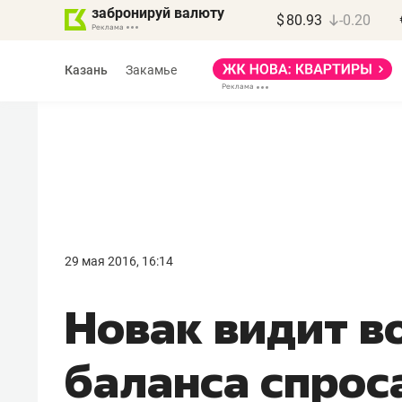
забронируй валюту
$
80.93
-0.20
Казань
Закамье
Василь Мазитов
МАРТ
29 мая 2016, 16:14
«Не зная местных
​Новак видит 
правил, бизнес может
потерять минимум
баланса спрос
полгода»
Как бизнесу выйти на зарубежные