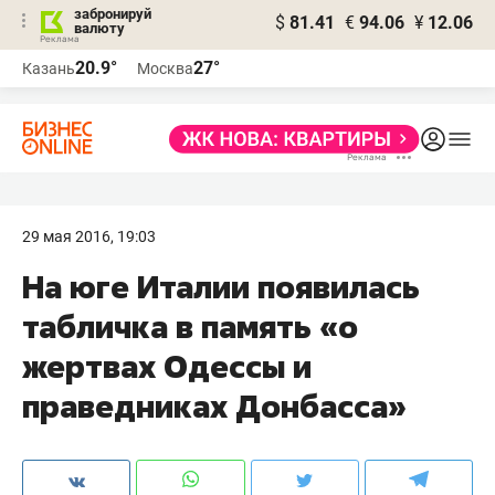
забронируй
$
81.41
€
94.06
¥
12.06
валюту
20.9°
27°
Казань
Москва
29 мая 2016, 19:03
На юге Италии появилась
табличка в память «о
жертвах Одессы и
праведниках Донбасса»