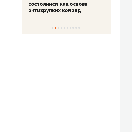
«Гонка Героев»
Казан