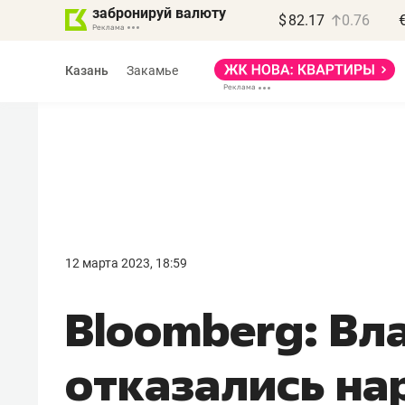
забронируй валюту
$
82.17
0.76
Казань
Закамье
Василь Мазитов
МАРТ
12 марта 2023, 18:59
«Не зная местных
Bloomberg: Вл
правил, бизнес может
потерять минимум
отказались на
полгода»
Как бизнесу выйти на зарубежные