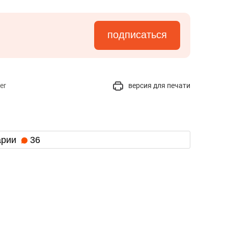
подписаться
er
версия для печати
арии
36