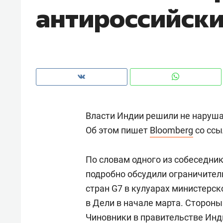
антироссийски
рынки, почему надо знать аксакал
чем интересен Оман?
Власти Индии решили не наруша
Об этом пишет
Bloomberg
со ссы
По словам одного из собеседник
подробно обсудили ограничител
Рекомендуем
Рекоме
стран G7 в кулуарах министерск
Как ГК «МИР ГРУПП» и ВТБ
150 ка
в Дели в начале марта. Сторон
создают оазис жилого
ID вме
Чиновники в правительстве Инд
комфорта под Казанью
безоп