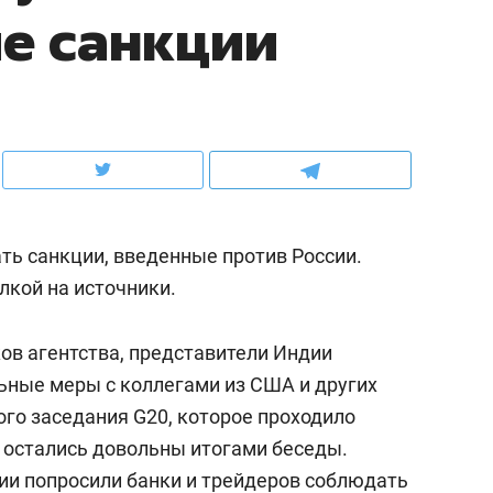
е санкции
ов и
о трехкратном росте цен, дотошных
школьной формы о конт
клиентах и чудных запросах мастеров
налогах и развитии без 
ть санкции, введенные против России.
лкой на источники.
ов агентства, представители Индии
ьные меры с коллегами из США и других
ндуем
Рекомендуем
ого заседания G20, которое проходило
мер до квартиры и Face
Опыт выживания в дик
ы остались довольны итогами беседы.
сто ключа: какой будет
природе, работа
ии попросили банки и трейдеров соблюдать
асность в ЖК «Нова»
с ментальным и физич