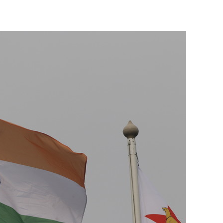
состоянием как основа
антихрупких команд