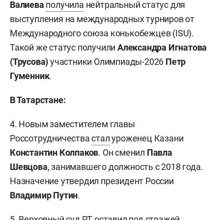
Валиева
получила
нейтральный статус для
выступления на международных турниров от
Международного союза конькобежцев (ISU).
Такой же статус получили
Александра Игнатова
(Трусова)
участники Олимпиады-2026
Петр
Гуменник
.
В Татарстане:
4. Новым заместителем главы
Россотрудничества
стал
уроженец Казани
Константин Колпаков
. Он сменил
Павла
Шевцова
, занимавшего должность с 2018 года.
Назначение утвердил президент России
Владимир Путин
.
5. Верховный суд РТ
оставил
под стражей