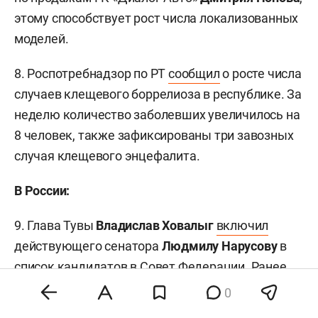
этому способствует рост числа локализованных
моделей.
8. Роспотребнадзор по РТ
сообщил
о росте числа
случаев клещевого боррелиоза в республике. За
неделю количество заболевших увеличилось на
8 человек, также зафиксированы три завозных
случая клещевого энцефалита.
В России:
9. Глава Тувы
Владислав Ховалыг
включил
действующего сенатора
Людмилу Нарусову
в
список кандидатов в Совет Федерации. Ранее
СМИ сообщали, что он якобы не планирует
0
продлевать ее полномочия. Вдова первого мэра