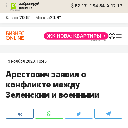
забронируй
$
82.17
€
94.84
¥
12.17
валюту
20.8°
23.9°
Казань
Москва
13 ноября 2023, 10:45
Арестович заявил о
конфликте между
Зеленским и военными