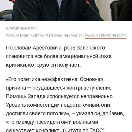
Алексей Арестович
Фото: © Evgen Kotenko / Keystone Press Agency /
www.globallookpress.com
По словам Арестовича, речь Зеленского
становится все более эмоциональной из-за
критики, которую он получает.
«Его политика неэффективна. Основная
причина — неудавшееся контрнаступление.
Помощь Запада используется неправильно…
Уровень компетенции недостаточный, они
достигли своего потолка», — указал он, добавив,
что «между президентом и военными
существует конфликт» (цитата по
ТАСС
).