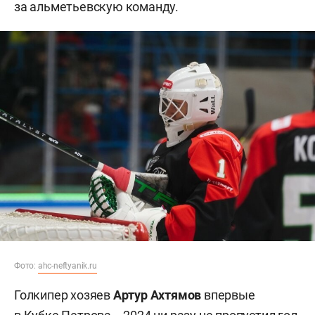
за альметьевскую команду.
Фото:
ahc-neftyanik.ru
Голкипер хозяев
Артур
Ахтямов
впервые