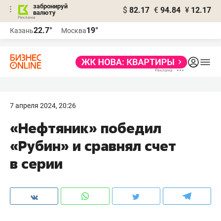
забронируй
$
82.17
€
94.84
¥
12.17
валюту
22.7°
19°
Казань
Москва
7 апреля 2024, 20:26
«Нефтяник» победил
«Рубин» и сравнял счет
в серии