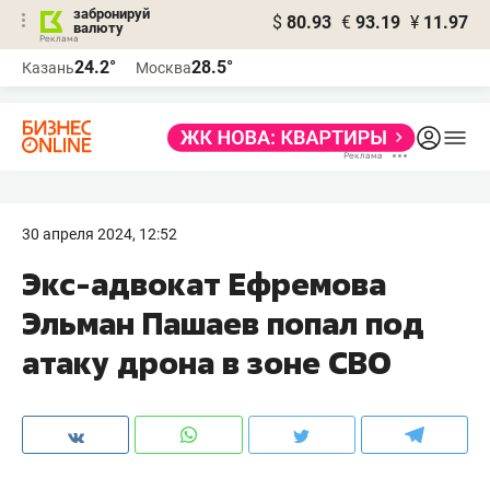
забронируй
$
80.93
€
93.19
¥
11.97
валюту
24.2°
28.5°
Казань
Москва
30 апреля 2024, 12:52
Экс-адвокат Ефремова
Эльман Пашаев попал под
атаку дрона в зоне СВО