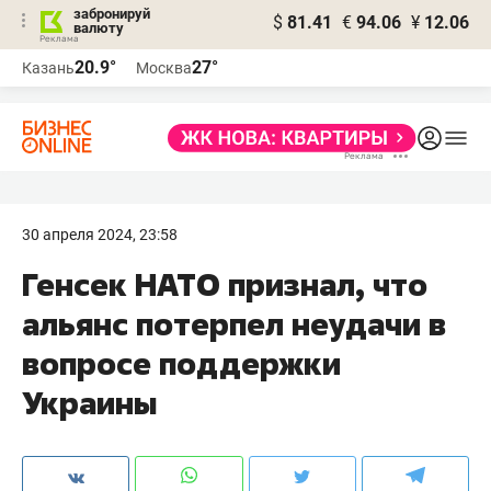
забронируй
$
81.41
€
94.06
¥
12.06
валюту
20.9°
27°
Казань
Москва
30 апреля 2024, 23:58
Генсек НАТО признал, что
альянс потерпел неудачи в
вопросе поддержки
Украины