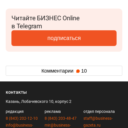
Читайте БИЗНЕС Online
в Telegram
подписаться
Комментарии
10
контакты
Казань, Лобачевского 10, корпус 2
редакция
реклама
отдел персонала
8 (843) 202-12-10
8 (843) 203-48-47
staff@business-
info@business-
mir@business-
gazeta.ru