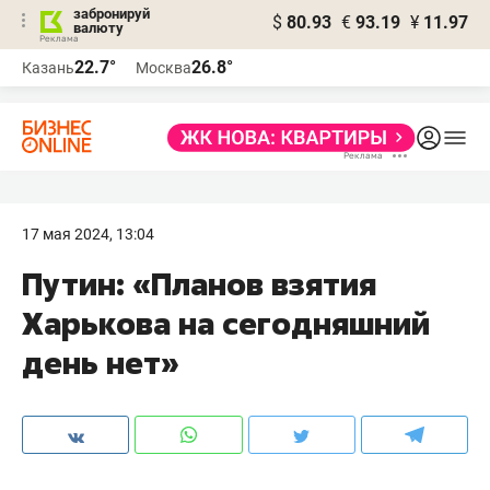
забронируй
$
80.93
€
93.19
¥
11.97
валюту
22.7°
26.8°
Казань
Москва
17 мая 2024, 13:04
Путин: «Планов взятия
Харькова на сегодняшний
день нет»