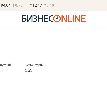
€
94.84
0.78
¥
12.17
0.10
Роман Ободец
Дарья С
«Готовые решения»
«Бросско
епутация
комментарии
563
«Мне лучше
«Мама говорил
не заработать вообще,
помогает отвл
чем потерять
от болезни, чу
репутацию»
себя живой»
Владелец отделочной фирмы
Наследница бизнеса по 