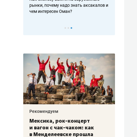
рафакте,
рынки, почему надо знать аксакалов и
о трехкратно
кредитов
чем интересен Оман?
клиентах и ч
Рекомендуем
Рекоме
ой
Мексика, рок-концерт
«Прор
и вагон с чак-чаком: как
30 ме
еским
в Менделеевске прошла
лечит