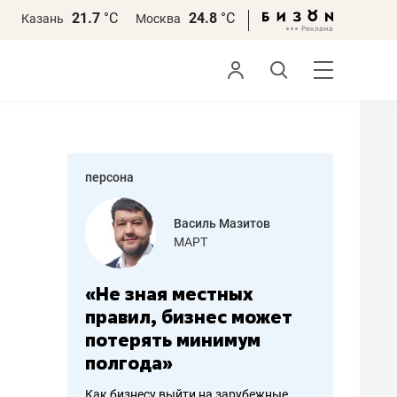
21.7
°С
24.8
°С
Казань
Москва
персона
еменова
Василь Мазитов
»
МАРТ
а: работа
«Не зная местных
«Мне лу
ечься
правил, бизнес может
не зара
вствовать
потерять минимум
чем пот
полгода»
репутац
пошиву
Как бизнесу выйти на зарубежные
Владелец от