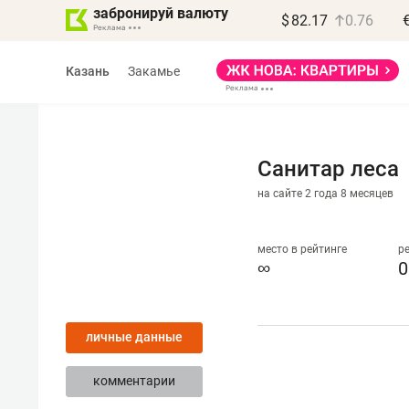
забронируй валюту
$
82.17
0.76
Казань
Закамье
Санитар леса
на сайте 2 года 8 месяцев
Василь Мазитов
МАРТ
место в рейтинге
р
∞
0
«Не зная местных
правил, бизнес может
личные данные
потерять минимум
полгода»
комментарии
Как бизнесу выйти на зарубежные