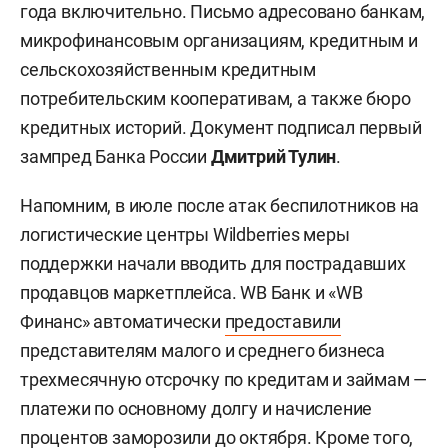
Реструктуризация не должна негативно
сказываться на кредитной истории
предпринимателя. Бюро кредитных историй
предлагается не учитывать такую меру как
фактор, ухудшающий индивидуальный рейтинг
заемщика
.
Рекомендации по реструктуризации, отказу от
штрафов, досрочного взыскания и повышения
ставки будут действовать до 31 августа 2027
года включительно. Письмо адресовано банкам,
микрофинансовым организациям, кредитным и
сельскохозяйственным кредитным
потребительским кооперативам, а также бюро
кредитных историй. Документ подписал первый
зампред Банка России
Дмитрий Тулин
.