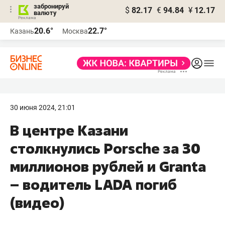
забронируй
$
82.17
€
94.84
¥
12.17
валюту
20.6°
22.7°
Казань
Москва
30 июня 2024, 21:01
В центре Казани
столкнулись Porsche за 30
миллионов рублей и Granta
– водитель LADA погиб
(видео)