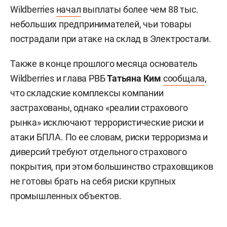
Напомним, в июле после атак беспилотников на
логистические центры Wildberries меры
поддержки начали вводить для пострадавших
продавцов маркетплейса. WB Банк и «WB
Финанс» автоматически
предоставили
представителям малого и среднего бизнеса
трехмесячную отсрочку по кредитам и займам —
платежи по основному долгу и начисление
процентов заморозили до октября. Кроме того,
Wildberries
начал
выплаты более чем 88 тыс.
небольших предпринимателей, чьи товары
пострадали при атаке на склад в Электростали.
Также в конце прошлого месяца основатель
Wildberries и глава РВБ
Татьяна Ким
сообщала
,