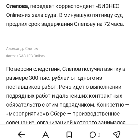
Суд со второго раза
арестовал замуправлящего
татарстанского Сбера
Советский районный суд Казани отправил под
стражу заместителя управляющего
татарстанского отделения Сбера
Александра
Слепова
, передает корреспондент «БИЗНЕС
Online» из зала суда. В минувшую пятницу суд
продлил
срок задержания Слепову на 72 часа.
0