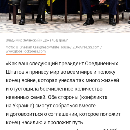
Владимир Зеленский и Дональд Трамп
Фото: © Shealah Craighead/White House / ZUMAPRESS.com /
www.globallookpress.com
«Как ваш следующий президент Соединенных
Штатов я принесу мир во всем мире и положу
конец войне, которая унесла так много жизней
и опустошила бесчисленное количество
невинных семей. Обе стороны (конфликта
на Украине) смогут собраться вместе
и договориться о соглашении, которое положит
конец насилию и проложит путь