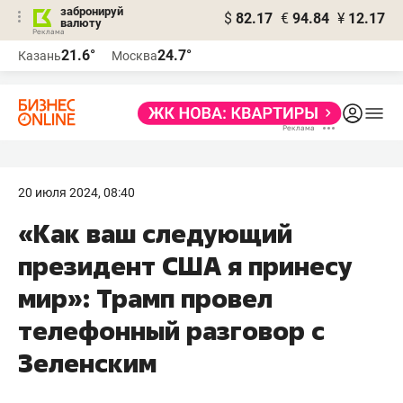
забронируй
$
82.17
€
94.84
¥
12.17
валюту
21.6°
24.7°
Казань
Москва
20 июля 2024, 08:40
«Как ваш следующий
президент США я принесу
мир»: Трамп провел
телефонный разговор с
Зеленским