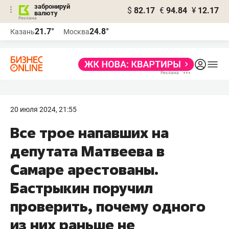
забронируй
$
82.17
€
94.84
¥
12.17
валюту
21.7°
24.8°
Казань
Москва
20 июля 2024, 21:55
Все трое напавших на
депутата Матвеева в
Самаре арестованы.
Бастрыкин поручил
проверить, почему одного
из них раньше не