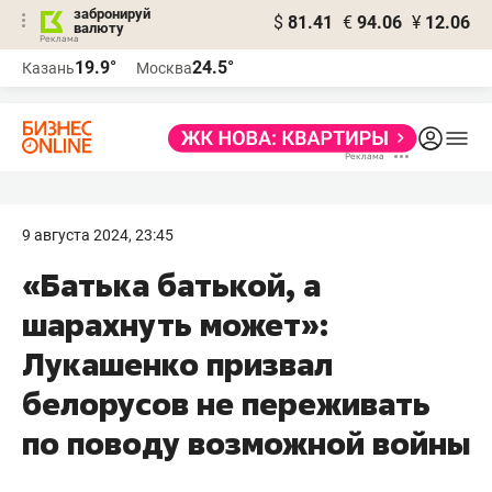
забронируй
$
81.41
€
94.06
¥
12.06
валюту
19.9°
24.5°
Казань
Москва
9 августа 2024, 23:45
«Батька батькой, а
шарахнуть может»:
Лукашенко призвал
белорусов не переживать
по поводу возможной войны