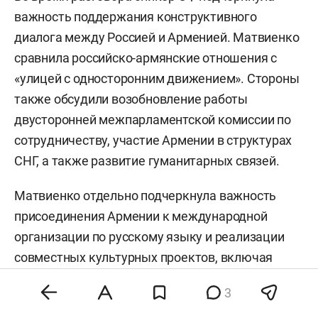
важность поддержания конструктивного
диалога между Россией и Арменией. Матвиенко
сравнила российско-армянские отношения с
«улицей с односторонним движением». Стороны
также обсудили возобновление работы
двусторонней межпарламентской комиссии по
сотрудничеству, участие Армении в структурах
СНГ, а также развитие гуманитарных связей.
Матвиенко отдельно подчеркнула важность
присоединения Армении к международной
организации по русскому языку и реализации
совместных культурных проектов, включая
проведение Дней культуры Армении в России и
3
открытие российских центров науки и культуры