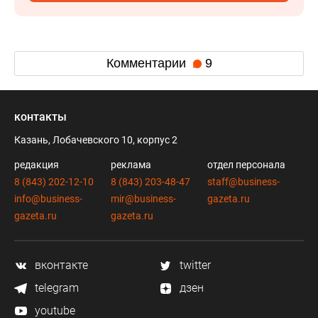
Комментарии
9
контакты
Казань, Лобачевского 10, корпус 2
редакция
реклама
отдел персонала
8 (843) 202-12-10
8 (843) 203-48-47
staff@business-
info@business-
mir@business-
gazeta.ru
gazeta.ru
gazeta.ru
вконтакте
twitter
telegram
дзен
youtube