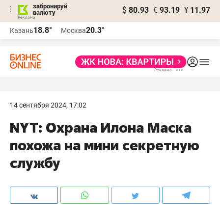
забронируй
$
80.93
€
93.19
¥
11.97
валюту
18.8°
20.3°
Казань
Москва
14 сентября 2024, 17:02
NYT: Охрана Илона Маска
похожа на мини секретную
службу