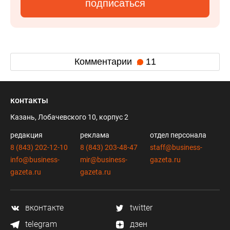
подписаться
Комментарии
11
контакты
Казань, Лобачевского 10, корпус 2
редакция
реклама
отдел персонала
8 (843) 202-12-10
8 (843) 203-48-47
staff@business-
info@business-
mir@business-
gazeta.ru
gazeta.ru
gazeta.ru
вконтакте
twitter
telegram
дзен