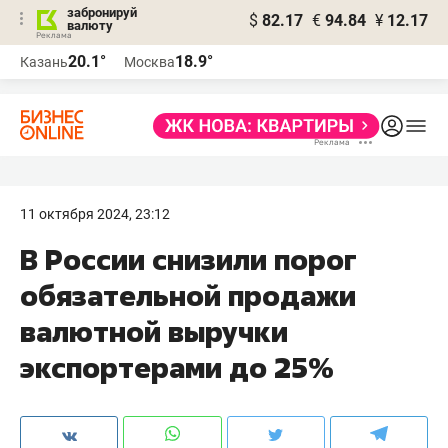
забронируй
$
82.17
€
94.84
¥
12.17
валюту
20.1°
18.9°
Казань
Москва
11 октября 2024, 23:12
В России снизили порог
обязательной продажи
валютной выручки
экспортерами до 25%