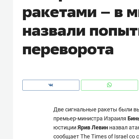
ракетами – в 
рынки, почему надо знать аксакал
чем интересен Оман?
назвали попы
переворота
Две сигнальные ракеты были в
Рекомендуем
Рекоме
премьер-министра Израиля
Бин
Как ГК «МИР ГРУПП» и ВТБ
150 ка
юстиции
Ярив Левин
назвал ата
создают оазис жилого
ID вме
комфорта под Казанью
безоп
сообщает
The Times of Israel
со 