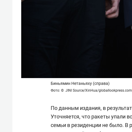
Биньямин Нетаньяху (справа)
Фото: © JINI Source/XinHua/globallookpress.com
По данным издания, в результа
Уточняется, что ракеты упали в
семьи в резиденции не было. В 