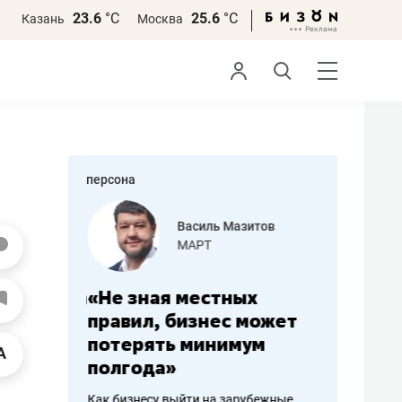
23.6
°С
25.6
°С
Казань
Москва
персона
еменова
Василь Мазитов
»
МАРТ
а: работа
«Не зная местных
«Мне лу
ечься
правил, бизнес может
не зара
вствовать
потерять минимум
чем пот
полгода»
репутац
пошиву
Как бизнесу выйти на зарубежные
Владелец от