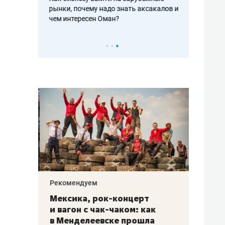
рафакте,
рынки, почему надо знать аксакалов и
о трехкратно
кредитов
чем интересен Оман?
клиентах и ч
Рекомендуем
Рекоме
ой
Мексика, рок-концерт
«Прор
и вагон с чак-чаком: как
30 ме
еским
в Менделеевске прошла
лечит