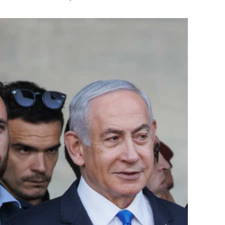
состоянием как основа
антихрупких команд