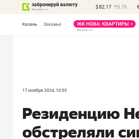
забронируй валюту
$
82.17
0.76
Казань
Закамье
Василь Мазитов
МАРТ
17 ноября 2024, 10:55
«Не зная местных
Резиденцию Н
правил, бизнес может
потерять минимум
обстреляли с
полгода»
Как бизнесу выйти на зарубежные