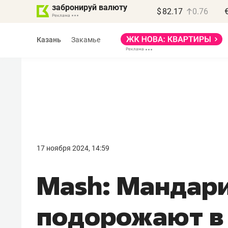
забронируй валюту
$
82.17
0.76
Казань
Закамье
Василь Мазитов
МАРТ
17 ноября 2024, 14:59
«Не зная местных
Mash: Мандари
правил, бизнес может
потерять минимум
подорожают в 
полгода»
Как бизнесу выйти на зарубежные