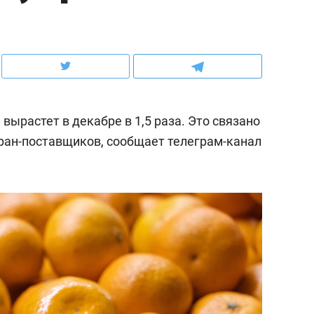
ов и
о трехкратном росте цен, дотошных
школьной формы о конт
клиентах и чудных запросах мастеров
налогах и развитии без 
вырастет в декабре в 1,5 раза. Это связано
тран-поставщиков, сообщает телеграм-канал
ндуем
Рекомендуем
мер до квартиры и Face
Опыт выживания в дик
сто ключа: какой будет
природе, работа
асность в ЖК «Нова»
с ментальным и физич