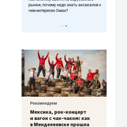
рафакте,
рынки, почему надо знать аксакалов и
о трехкратно
кредитов
чем интересен Оман?
клиентах и ч
Рекомендуем
Рекоме
ой
Мексика, рок-концерт
«Прор
и вагон с чак-чаком: как
30 ме
еским
в Менделеевске прошла
лечит