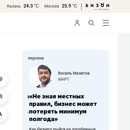
24.3
°С
25.9
°С
Казань
Москва
персона
еменова
Василь Мазитов
»
МАРТ
а: работа
«Не зная местных
«Мне лу
ечься
правил, бизнес может
не зара
вствовать
потерять минимум
чем пот
полгода»
репутац
пошиву
Как бизнесу выйти на зарубежные
Владелец от