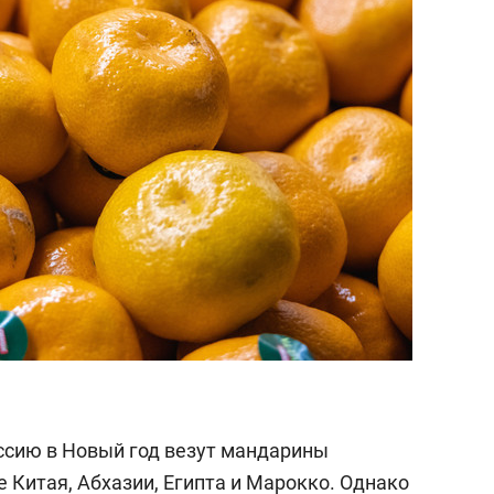
состоянием как основа
антихрупких команд
оссию в Новый год везут мандарины
же Китая, Абхазии, Египта и Марокко. Однако