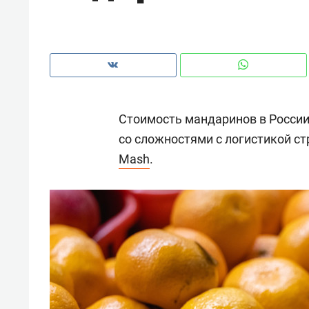
рынки, почему надо знать аксакал
чем интересен Оман?
Стоимость мандаринов в России 
со сложностями с логистикой с
Mash
.
Рекомендуем
Рекоме
Как ГК «МИР ГРУПП» и ВТБ
150 ка
создают оазис жилого
ID вме
комфорта под Казанью
безоп