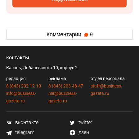
Комментарии
9
контакты
Казань, Лобачевского 10, корпус 2
редакция
реклама
отдел персонала
8 (843) 202-12-10
8 (843) 203-48-47
staff@business-
info@business-
mir@business-
gazeta.ru
gazeta.ru
gazeta.ru
вконтакте
twitter
telegram
дзен