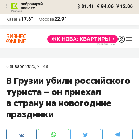
забронируй
$
81.41
€
94.06
¥
12.06
валюту
17.6°
22.9°
Казань
Москва
6 января 2025, 21:48
В Грузии убили российского
туриста – он приехал
в страну на новогодние
праздники