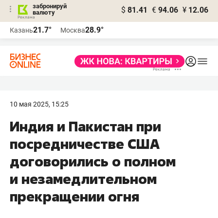
забронируй
$
81.41
€
94.06
¥
12.06
валюту
21.7°
28.9°
Казань
Москва
10 мая 2025, 15:25
Индия и Пакистан при
посредничестве США
договорились о полном
и незамедлительном
прекращении огня