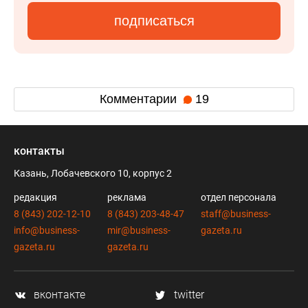
подписаться
Комментарии
19
контакты
Казань, Лобачевского 10, корпус 2
редакция
реклама
отдел персонала
8 (843) 202-12-10
8 (843) 203-48-47
staff@business-
info@business-
mir@business-
gazeta.ru
gazeta.ru
gazeta.ru
вконтакте
twitter